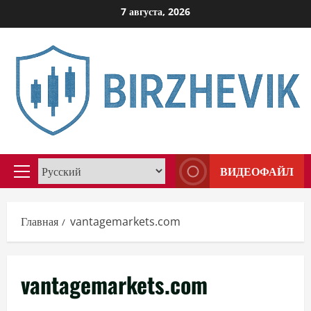
Перейти
7 августа, 2026
к
содержимому
ВИДЕОФАЙЛ
Основное
меню
Главная
vantagemarkets.com
vantagemarkets.com