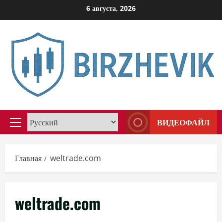
Перейти
6 августа, 2026
к
содержимому
ВИДЕОФАЙЛ
Основное
меню
Главная
weltrade.com
weltrade.com