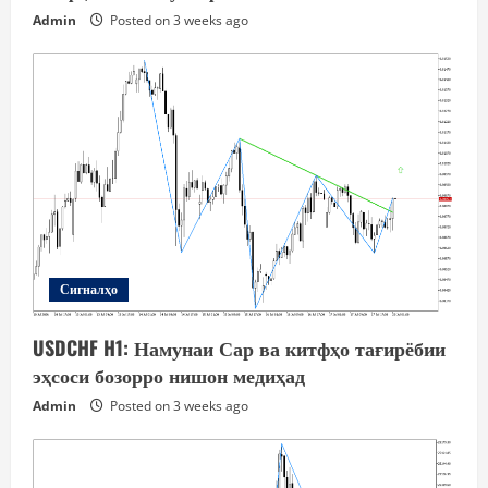
Admin
Posted on 3 weeks ago
Сигналҳо
USDCHF H1: Намунаи Сар ва китфҳо тағирёбии
эҳсоси бозорро нишон медиҳад
Admin
Posted on 3 weeks ago