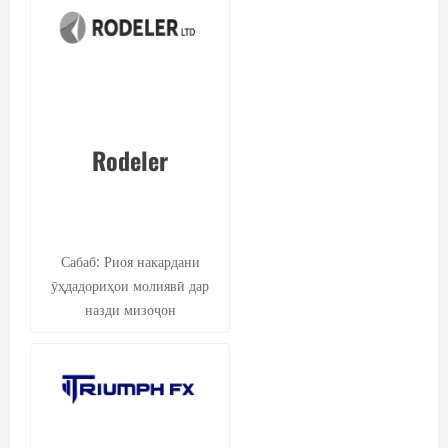
Rodeler
Сабаб: Риоя накардани
ӯҳдадориҳои молиявӣ дар
назди мизоҷон