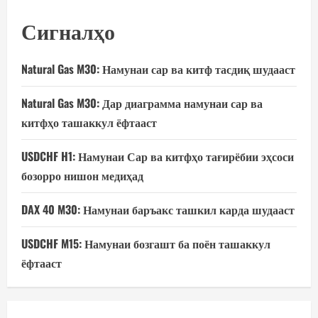
Сигналҳо
Natural Gas M30: Намунаи сар ва китф тасдиқ шудааст
Natural Gas M30: Дар диаграмма намунаи сар ва
китфҳо ташаккул ёфтааст
USDCHF H1: Намунаи Сар ва китфҳо тағирёбии эҳсоси
бозорро нишон медиҳад
DAX 40 M30: Намунаи баръакс ташкил карда шудааст
USDCHF M15: Намунаи бозгашт ба поён ташаккул
ёфтааст