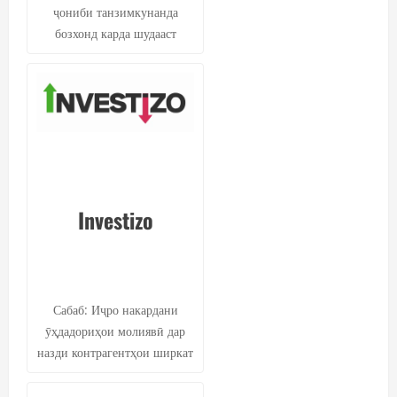
ҷониби танзимкунанда
бозхонд карда шудааст
Investizo
Сабаб: Иҷро накардани
ӯҳдадориҳои молиявӣ дар
назди контрагентҳои ширкат