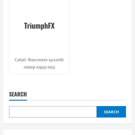
TriumphFX
Сабаб: Фаъолияти қаллобӣ
ошкор карда шуд
SEARCH
SEARCH