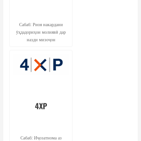
Сабаб: Риоя накардани
ӯҳдадориҳои молиявӣ дар
назди мизоҷон
4XP
Сабаб: Иҷозатнома аз