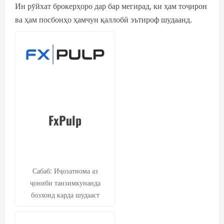
Ин рӯйхат брокерҳоро дар бар мегирад, ки ҳам тоҷирон
ва ҳам посбонҳо ҳамчун қаллобӣ эътироф шудаанд.
FxPulp
Сабаб: Иҷозатнома аз
ҷониби танзимкунанда
бозхонд карда шудааст