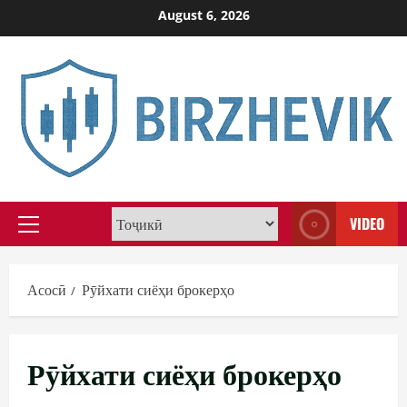
Skip
August 6, 2026
to
content
VIDEO
Primary
Menu
Асосӣ
Рӯйхати сиёҳи брокерҳо
Рӯйхати сиёҳи брокерҳо