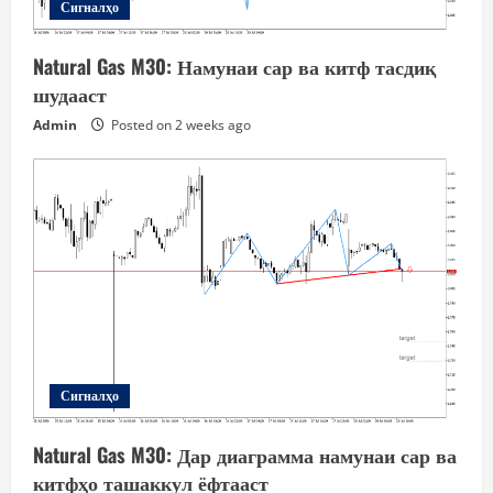
Сигналҳо
Natural Gas M30: Намунаи сар ва китф тасдиқ
шудааст
Admin
Posted on 2 weeks ago
Сигналҳо
Natural Gas M30: Дар диаграмма намунаи сар ва
китфҳо ташаккул ёфтааст