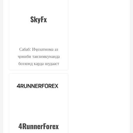
SkyFx
Сабаб: Иҷозатнома аз
ҷониби танзимкунанда
бозхонд карда шудааст
4RunnerForex