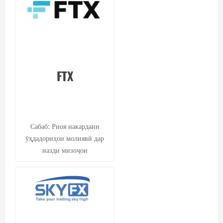
FTX
Сабаб: Риоя накардани
ӯҳдадориҳои молиявӣ дар
назди мизоҷон