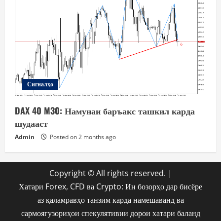
Сигналҳо
DAX 40 M30: Намунаи баръакс ташкил карда
шудааст
Admin
Posted on 2 months ago
Copyright © All rights reserved.
|
Хатари Forex, CFD ва Crypto: Ин бозорҳо дар бисёре
аз қаламравҳо танзим карда намешаванд ва
сармоягузориҳои спекулятивии дорои хатари баланд