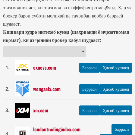
эътимоднок аст, ки эътимод ва шаффофиятро меҷӯянд. Ҳар як
брокер барои суботи молиявӣ ва таҷрибаи корбар баррасӣ
шудааст.
Кишвари худро интихоб кунед (шаҳрвандӣ ё иҷозатномаи
иқомат), ки аз ҷониби брокер қабул шудааст:
exness.com
1.
Барраси
Ҳисоб кушоед
wongaafx.com
2.
Барраси
Ҳисоб кушоед
xm.com
3.
Барраси
Ҳисоб кушоед
londontradingindex.com
Барраси
4.