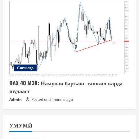
Сигналҳо
DAX 40 M30: Намунаи баръакс ташкил карда
шудааст
Admin
Posted on 2 months ago
УМУМӢ