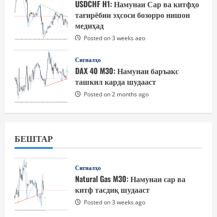
USDCHF H1: Намунаи Сар ва китфҳо
тағирёбии эҳсоси бозорро нишон
медиҳад
Posted on 3 weeks ago
Сигналҳо
DAX 40 M30: Намунаи баръакс
ташкил карда шудааст
Posted on 2 months ago
БЕШТАР
Сигналҳо
Natural Gas M30: Намунаи сар ва
китф тасдиқ шудааст
Posted on 3 weeks ago