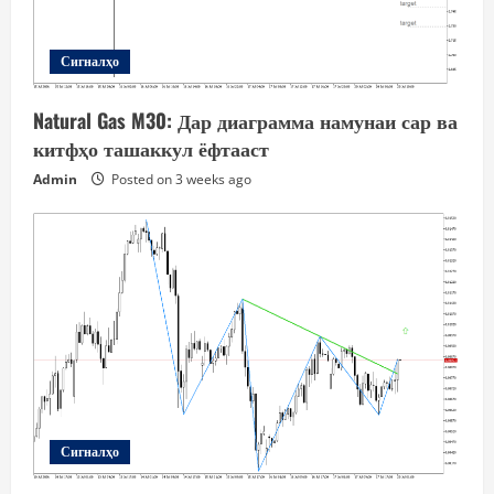
Сигналҳо
Natural Gas M30: Дар диаграмма намунаи сар ва
китфҳо ташаккул ёфтааст
Admin
Posted on 3 weeks ago
Сигналҳо