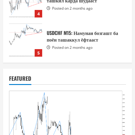
ташкил карда шудааст
Posted on 2 months ago
4
USDCHF M15: Намунаи бозгашт ба
поён ташаккул ёфтааст
Posted on 2 months ago
5
Natural Gas M30: Намунаи сар ва
FEATURED
китф тасдиқ шудааст
Posted on 3 weeks ago
1
Natural Gas M30: Дар диаграмма
намунаи сар ва китфҳо ташаккул
ёфтааст
Posted on 3 weeks ago
2