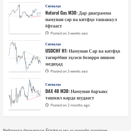
Сигналҳо
Natural Gas M30: Дар диаграмма
намунаи сар ва китфҳо ташаккул
ёфтааст
Posted on 3 weeks ago
Сигналҳо
USDCHF H1: Намунаи Сар ва китфҳо
тағирёбии эҳсоси бозорро нишон
медиҳад
Posted on 3 weeks ago
Сигналҳо
DAX 40 M30: Намунаи баръакс
ташкил карда шудааст
Posted on 2 months ago
Рейтинги брокерҳои Forex-и мо аз ҷониби тоҷирон