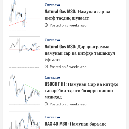
Сигналҳо
Natural Gas M30: Намунаи сар ва
китф тасдиқ шудааст
Posted on 3 weeks ago
Сигналҳо
Natural Gas M30: Дар диаграмма
намунаи сар ва китфҳо ташаккул
ёфтааст
Posted on 3 weeks ago
Сигналҳо
USDCHF H1: Намунаи Сар ва китфҳо
тағирёбии эҳсоси бозорро нишон
медиҳад
Posted on 3 weeks ago
Сигналҳо
DAX 40 M30: Намунаи баръакс