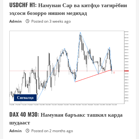
USDCHF H1: Намунаи Сар ва китфҳо тағирёбии
эҳсоси бозорро нишон медиҳад
Admin
Posted on 3 weeks ago
Сигналҳо
DAX 40 M30: Намунаи баръакс ташкил карда
шудааст
Admin
Posted on 2 months ago