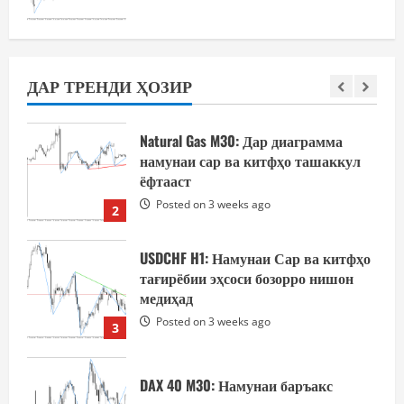
Natural Gas M30: Намунаи сар ва
китф тасдиқ шудааст
Posted on 3 weeks ago
ДАР ТРЕНДИ ҲОЗИР
1
Natural Gas M30: Дар диаграмма
намунаи сар ва китфҳо ташаккул
ёфтааст
Posted on 3 weeks ago
2
USDCHF H1: Намунаи Сар ва китфҳо
тағирёбии эҳсоси бозорро нишон
медиҳад
Posted on 3 weeks ago
3
DAX 40 M30: Намунаи баръакс