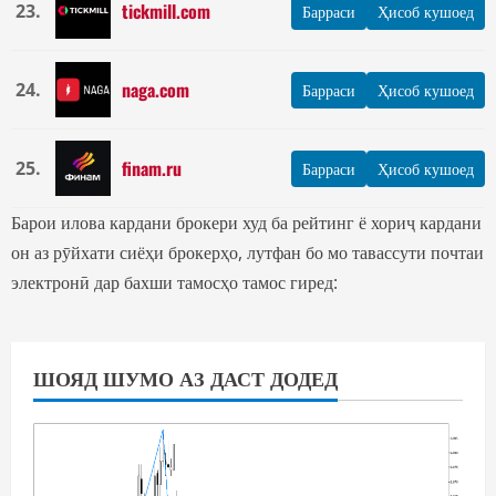
tickmill.com
23.
Барраси
Ҳисоб кушоед
naga.com
24.
Барраси
Ҳисоб кушоед
finam.ru
25.
Барраси
Ҳисоб кушоед
Барои илова кардани брокери худ ба рейтинг ё хориҷ кардани
он аз рӯйхати сиёҳи брокерҳо, лутфан бо мо тавассути почтаи
электронӣ дар бахши тамосҳо тамос гиред:
ШОЯД ШУМО АЗ ДАСТ ДОДЕД