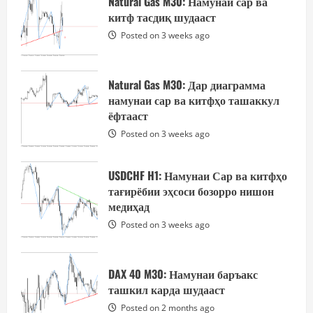
Natural Gas M30: Намунаи сар ва
китф тасдиқ шудааст
Posted on 3 weeks ago
2
Posted on 3 weeks ago
USDCHF H1: Намунаи Сар ва китфҳо
тағирёбии эҳсоси бозорро нишон
Natural Gas M30: Дар диаграмма
медиҳад
намунаи сар ва китфҳо ташаккул
Posted on 3 weeks ago
3
ёфтааст
Posted on 3 weeks ago
DAX 40 M30: Намунаи баръакс
ташкил карда шудааст
USDCHF H1: Намунаи Сар ва китфҳо
тағирёбии эҳсоси бозорро нишон
Posted on 2 months ago
4
медиҳад
Posted on 3 weeks ago
USDCHF M15: Намунаи бозгашт ба
поён ташаккул ёфтааст
DAX 40 M30: Намунаи баръакс
Posted on 2 months ago
ташкил карда шудааст
5
Posted on 2 months ago