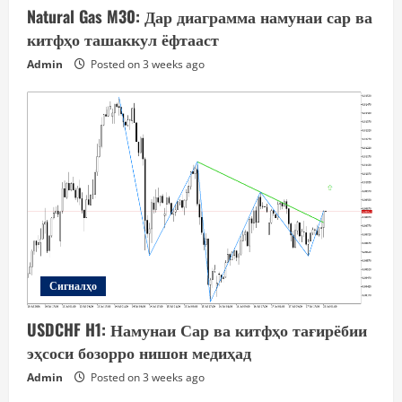
Natural Gas M30: Дар диаграмма намунаи сар ва
китфҳо ташаккул ёфтааст
Admin
Posted on 3 weeks ago
Сигналҳо
USDCHF H1: Намунаи Сар ва китфҳо тағирёбии
эҳсоси бозорро нишон медиҳад
Admin
Posted on 3 weeks ago