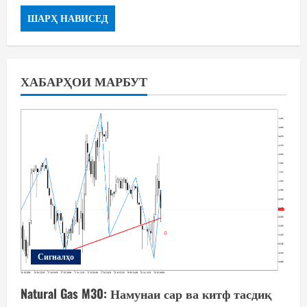
ХАБАРҲОИ МАРБУТ
Сигналҳо
Natural Gas M30: Намунаи сар ва китф тасдиқ