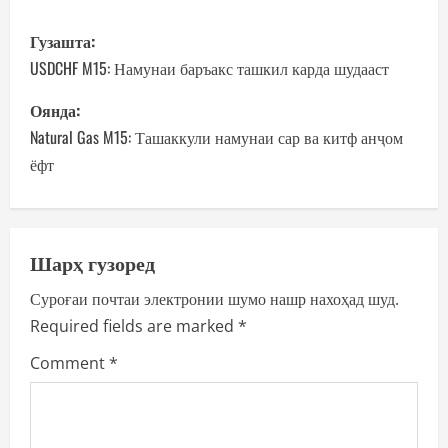
P
Гузашта:
o
USDCHF M15: Намунаи баръакс ташкил карда шудааст
s
Оянда:
Natural Gas M15: Ташаккули намунаи сар ва китф анҷом
t
ёфт
n
a
Шарҳ гузоред
v
Суроғаи почтаи электронии шумо нашр нахоҳад шуд.
i
Required fields are marked
*
g
Comment
*
a