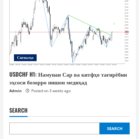
Сигналҳо
USDCHF H1: Намунаи Сар ва китфҳо тағирёбии
эҳсоси бозорро нишон медиҳад
Admin
Posted on 3 weeks ago
SEARCH
SEARCH