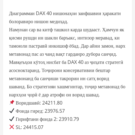
Диаграммаи DAX 40 нишонаҳои заифшавии ҳаракати
болоравиро нишон медиҳад.
Намунаи сар ва китф ташкил карда шудааст. Ҳамчун як
қисми рушди ин шакли баръакс, интизор меравад, ки
тамоюли пастравӣ инкишоф ёбад. Дар айни замон, нарх
метавонад пас аз чанд вақт гарданро дубора санҷид.
Мавқеъҳои кӯтоҳ нисбат ба DAX 40 аз ҷиҳати стратегӣ
асосноктаранд. Тоҷирони консервативии бештар
метавонанд ба санҷиши такрории ин сатҳ ворид
шаванд. Бо стратегияи хашмгинтар, тоҷир метавонад бо
нархҳои ҷорӣ ё дар атрофи он ворид шавад.
Воридшавӣ: 24211.80
Фоида гиред: 23976.57
Гирифтани фоида 2: 23910.79
SL: 24415.07