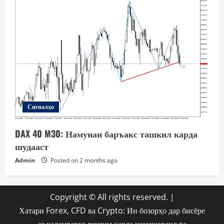
Сигналҳо
DAX 40 M30: Намунаи баръакс ташкил карда
шудааст
Admin
Posted on 2 months ago
Copyright © All rights reserved.
|
Хатари Forex, CFD ва Crypto: Ин бозорҳо дар бисёре