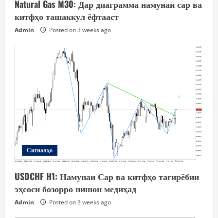
Natural Gas M30: Дар диаграмма намунаи сар ва
китфҳо ташаккул ёфтааст
Admin
Posted on 3 weeks ago
Сигналҳо
USDCHF H1: Намунаи Сар ва китфҳо тағирёбии
эҳсоси бозорро нишон медиҳад
Admin
Posted on 3 weeks ago