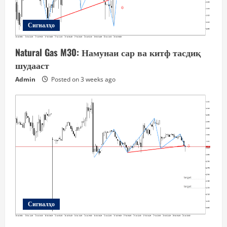
Сигналҳо
Natural Gas M30: Намунаи сар ва китф тасдиқ
шудааст
Admin
Posted on 3 weeks ago
Сигналҳо