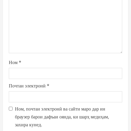
t
i
o
n
Ном
*
Почтаи электронӣ
*
Ном, почтаи электронӣ ва сайти маро дар ин
браузер барои дафъаи оянда, ки шарҳ медиҳам,
захира кунед.