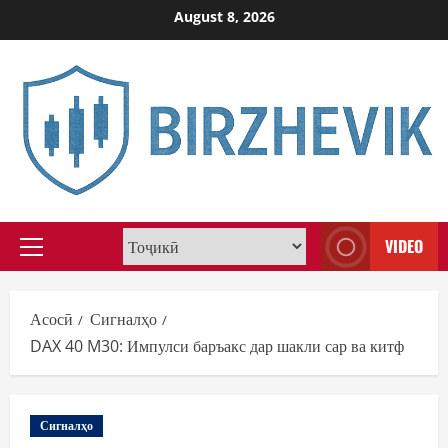
Skip
August 8, 2026
to
content
VIDEO
Primary
Menu
Асосӣ
Сигналҳо
DAX 40 M30: Импулси баръакс дар шакли сар ва китф
Сигналҳо