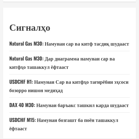
Сигналҳо
Natural Gas M30: Намунаи сар ва китф тасдиқ шудааст
Natural Gas M30: Дар диаграмма намунаи сар ва
китфҳо ташаккул ёфтааст
USDCHF H1: Намунаи Сар ва китфҳо тағирёбии эҳсоси
бозорро нишон медиҳад
DAX 40 M30: Намунаи баръакс ташкил карда шудааст
USDCHF M15: Намунаи бозгашт ба поён ташаккул
ёфтааст