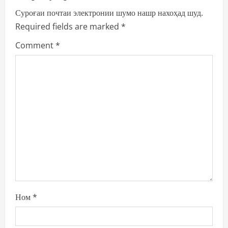
i
Суроғаи почтаи электронии шумо нашр нахоҳад шуд.
Required fields are marked
*
g
Comment
*
a
t
i
o
n
Ном
*