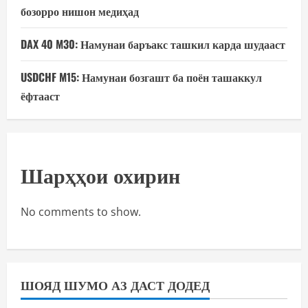
бозорро нишон медиҳад
DAX 40 M30: Намунаи баръакс ташкил карда шудааст
USDCHF M15: Намунаи бозгашт ба поён ташаккул
ёфтааст
Шарҳҳои охирин
No comments to show.
ШОЯД ШУМО АЗ ДАСТ ДОДЕД