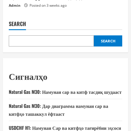
Admin
Posted on 3 weeks ago
SEARCH
SEARCH
Сигналҳо
Natural Gas M30: Намунаи сар ва китф тасдиқ шудааст
Natural Gas M30: Дар диаграмма намунаи сар ва
китфҳо ташаккул ёфтааст
USDCHF H1: Намунаи Сар ва китфҳо тағирёбии эҳсоси