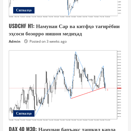
Сигналҳо
USDCHF H1: Намунаи Сар ва китфҳо тағирёбии
эҳсоси бозорро нишон медиҳад
Admin
Posted on 3 weeks ago
Сигналҳо
DAX 40 M30: Намунаи баръакс ташкил карда