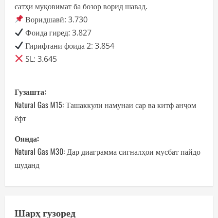
сатҳи муқовимат ба бозор ворид шавад.
Воридшавӣ: 3.730
Фоида гиред: 3.827
Гирифтани фоида 2: 3.854
SL: 3.645
P
Гузашта:
o
Natural Gas M15: Ташаккули намунаи сар ва китф анҷом
ёфт
s
Оянда:
t
Natural Gas M30: Дар диаграмма сигналҳои мусбат пайдо
n
шуданд
a
v
Шарҳ гузоред