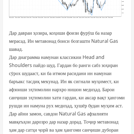
Дар давраи ҳозира, коҳиши фоизи фурӯш ба назар
мерасад. Ин метавонад боиси бозгашти Natural Gas
шавад.
Дар диаграмма намунаи классикии Head and
Shoulders пайдо шуд. Гардан бо ранги сабз зоҳиран
сӯрох шудааст, ки ба итмом расидани ин намунаи
баръакс тасдиқ мекунад. Ин як сигнали муҳимест, ки
афзоиши эҳтимолии нархро нишон медиҳад. Барои
санҷиши эҳтимолии хати гардан, ки аксар вақт ҳангоми
рушди ин намуна рух медиҳад, ҳушёр будан муҳим аст.
Дар айни замон, савдои Natural Gas афзалияти
мавқеъҳои дарозро дар назар дорад. Тоҷир метавонад
ҳам дар сатҳи ҷорӣ ва ҳам ҳангоми санҷиши дубораи