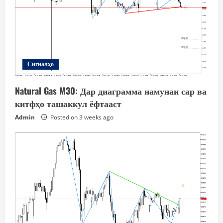
Сигналҳо
Natural Gas M30: Дар диаграмма намунаи сар ва
китфҳо ташаккул ёфтааст
Admin
Posted on 3 weeks ago