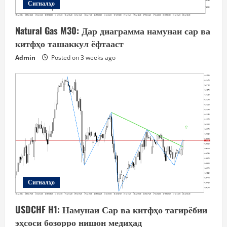
Сигналҳо
Natural Gas M30: Дар диаграмма намунаи сар ва
китфҳо ташаккул ёфтааст
Admin
Posted on 3 weeks ago
Сигналҳо
USDCHF H1: Намунаи Сар ва китфҳо тағирёбии
эҳсоси бозорро нишон медиҳад