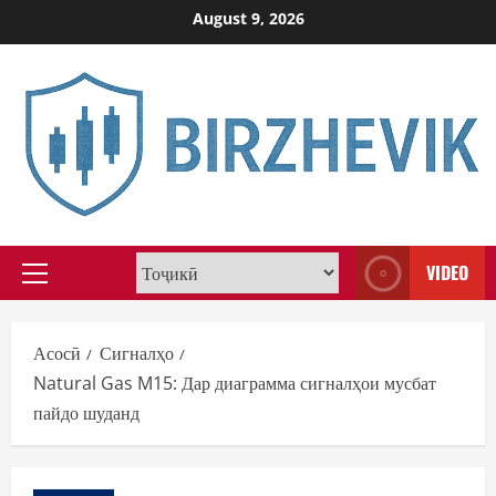
Skip
August 9, 2026
to
content
VIDEO
Primary
Menu
Асосӣ
Сигналҳо
Natural Gas M15: Дар диаграмма сигналҳои мусбат
пайдо шуданд