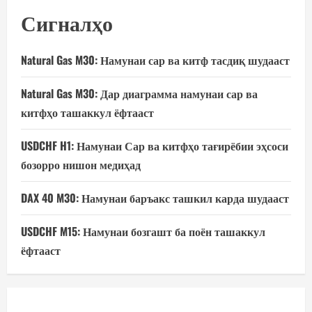
Сигналҳо
Natural Gas M30: Намунаи сар ва китф тасдиқ шудааст
Natural Gas M30: Дар диаграмма намунаи сар ва
китфҳо ташаккул ёфтааст
USDCHF H1: Намунаи Сар ва китфҳо тағирёбии эҳсоси
бозорро нишон медиҳад
DAX 40 M30: Намунаи баръакс ташкил карда шудааст
USDCHF M15: Намунаи бозгашт ба поён ташаккул
ёфтааст