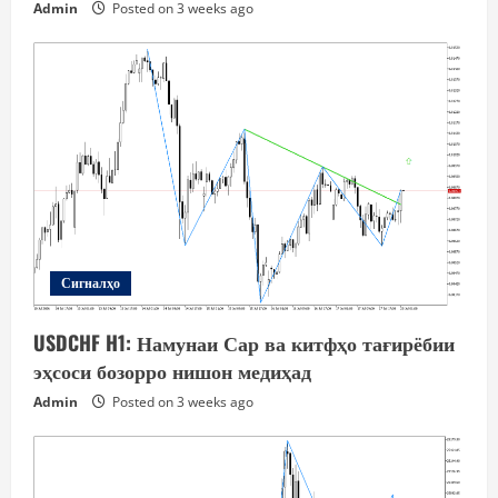
Admin
Posted on 3 weeks ago
Сигналҳо
USDCHF H1: Намунаи Сар ва китфҳо тағирёбии
эҳсоси бозорро нишон медиҳад
Admin
Posted on 3 weeks ago