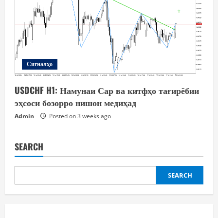
Сигналҳо
USDCHF H1: Намунаи Сар ва китфҳо тағирёбии
эҳсоси бозорро нишон медиҳад
Admin
Posted on 3 weeks ago
SEARCH
SEARCH