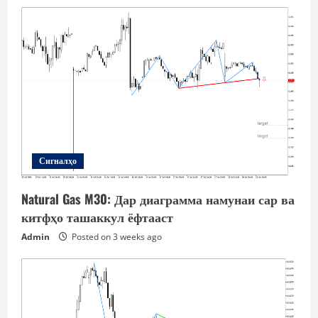
Сигналҳо
Natural Gas M30: Дар диаграмма намунаи сар ва
китфҳо ташаккул ёфтааст
Admin
Posted on 3 weeks ago