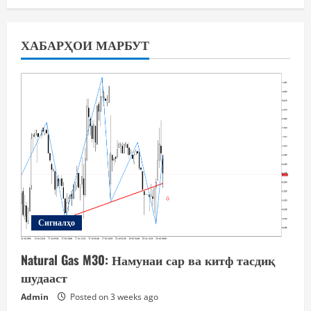
ХАБАРҲОИ МАРБУТ
Сигналҳо
Natural Gas M30: Намунаи сар ва китф тасдиқ
шудааст
Admin
Posted on 3 weeks ago