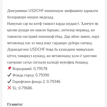
Диаграммаи USDCHF нишонаҳои заифшавии ҳаракати
болоравиро нишон медиҳад.
Намунаи сар ва китф ташкил карда шудааст. Ҳамчун як
қисми рушди ин шакли баръакс, интизор меравад, ки
тамоюли пастравӣ инкишоф ёбад. Дар айни замон, нарх
метавонад пас аз чанд вақт гарданро дубора санҷид.
Дорандагони USDCHF бояд ба кушодани мавқеъҳои
кӯтоҳ тамаркуз кунанд, ки метавонанд ҳоло ё ҳангоми
санҷиши сатҳи сигнали калидӣ мувофиқ бошанд.
Воридшавӣ: 0.79578
Фоида гиред: 0.79390
Гирифтани фоида 2: 0.79346
SL: 0.79686
P
Гузашта: