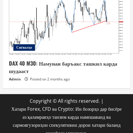
Сигналҳо
DAX 40 M30: Намунаи баръакс ташкил карда
шудааст
Admin
Posted on 2 months ago
Copyright © All rights reserved.
|
Хатари Forex, CFD ва Crypto: Ин бозорҳо дар бисёре
аз қаламравҳо танзим карда намешаванд ва
сармоягузориҳои спекулятивии дорои хатари баланд