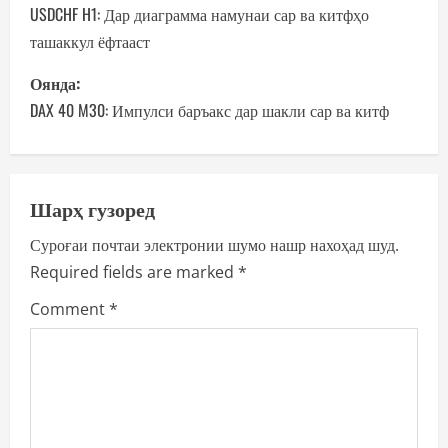
o
USDCHF H1: Дар диаграмма намунаи сар ва китфҳо
ташаккул ёфтааст
s
Оянда:
t
DAX 40 M30: Импулси баръакс дар шакли сар ва китф
n
a
Шарҳ гузоред
v
Суроғаи почтаи электронии шумо нашр нахоҳад шуд.
i
Required fields are marked
*
g
Comment
*
a
t
i