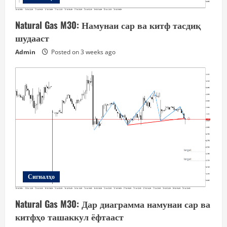
Natural Gas M30: Намунаи сар ва китф тасдиқ
шудааст
Admin
Posted on 3 weeks ago
Сигналҳо
Natural Gas M30: Дар диаграмма намунаи сар ва
китфҳо ташаккул ёфтааст