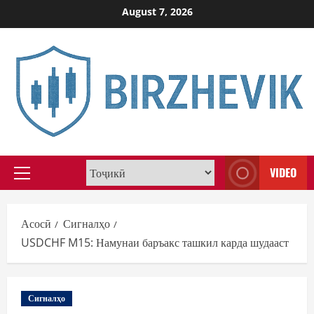
Skip
August 7, 2026
to
content
VIDEO
Primary
Menu
Асосӣ
Сигналҳо
USDCHF M15: Намунаи баръакс ташкил карда шудааст
Сигналҳо