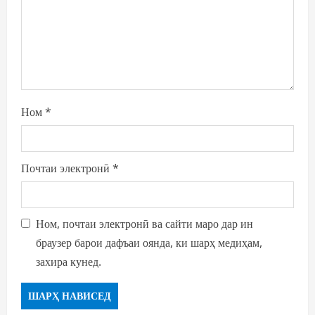
o
n
Ном
*
Почтаи электронӣ
*
Ном, почтаи электронӣ ва сайти маро дар ин
браузер барои дафъаи оянда, ки шарҳ медиҳам,
захира кунед.