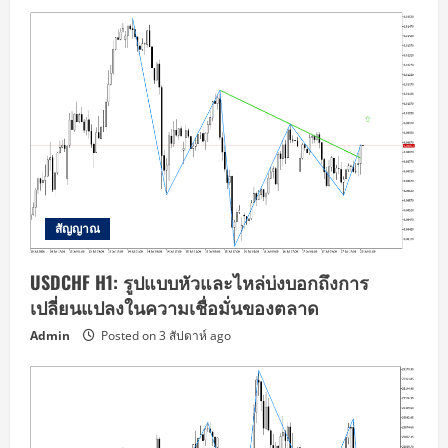
สัญญาณ
USDCHF H1: รูปแบบหัวและไหล่บ่งบอกถึงการ
เปลี่ยนแปลงในความเชื่อมั่นของตลาด
Admin
Posted on 3 สัปดาห์ ago