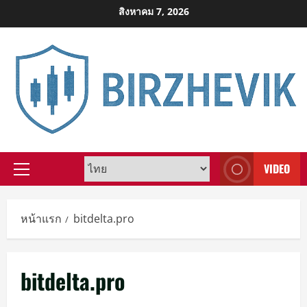
Skip
สิงหาคม 7, 2026
to
content
VIDEO
Primary
Menu
หน้าแรก
bitdelta.pro
bitdelta.pro