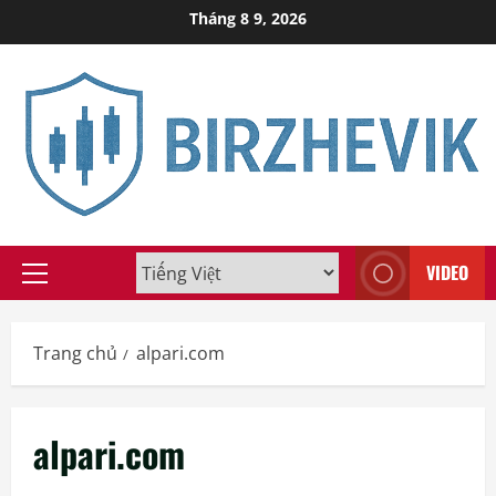
Skip
Tháng 8 9, 2026
to
content
VIDEO
Primary
Menu
Trang chủ
alpari.com
alpari.com