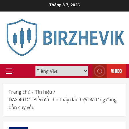
Skip
Tháng 8 7, 2026
to
content
VIDEO
Primary
Menu
Trang chủ
Tín hiệu
DAX 40 D1: Biểu đồ cho thấy dấu hiệu đà tăng đang
dần suy yếu