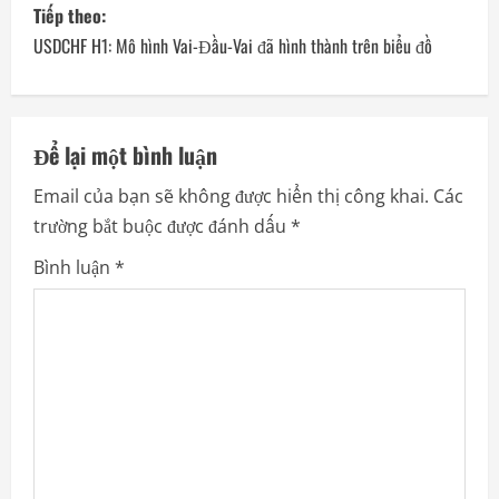
P
Tiếp theo:
o
USDCHF H1: Mô hình Vai-Đầu-Vai đã hình thành trên biểu đồ
s
t
Để lại một bình luận
n
Email của bạn sẽ không được hiển thị công khai.
Các
trường bắt buộc được đánh dấu
*
a
Bình luận
*
v
i
g
a
t