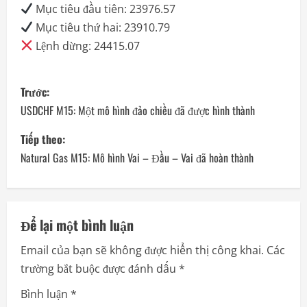
Mục tiêu đầu tiên: 23976.57
Mục tiêu thứ hai: 23910.79
Lệnh dừng: 24415.07
P
Trước:
o
USDCHF M15: Một mô hình đảo chiều đã được hình thành
s
Tiếp theo:
Natural Gas M15: Mô hình Vai – Đầu – Vai đã hoàn thành
t
n
a
Để lại một bình luận
Email của bạn sẽ không được hiển thị công khai.
Các
v
trường bắt buộc được đánh dấu
*
i
Bình luận
*