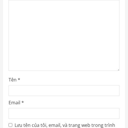
g
a
t
i
o
n
Tên
*
Email
*
Lưu tên của tôi, email, và trang web trong trình