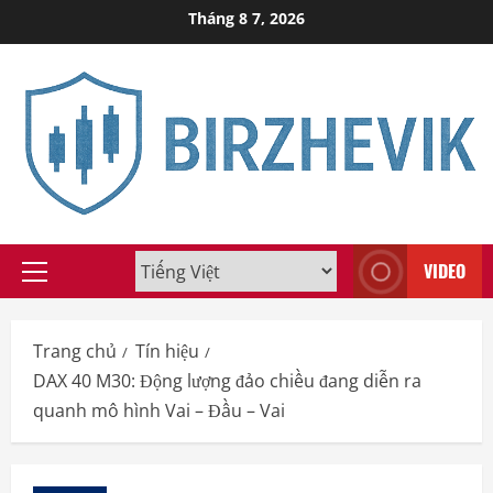
Skip
Tháng 8 7, 2026
to
content
VIDEO
Primary
Menu
Trang chủ
Tín hiệu
DAX 40 M30: Động lượng đảo chiều đang diễn ra
quanh mô hình Vai – Đầu – Vai