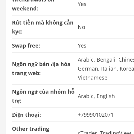
Yes
weekend:
Rút tiền mà không cần
No
kyc:
Swap free:
Yes
Arabic, Bengali, Chines
Ngôn ngữ bản địa hóa
German, Italian, Korea
trang web:
Vietnamese
Ngôn ngữ của nhóm hỗ
Arabic, English
trợ:
Điện thoại:
+79990102071
Other trading
cTrader, TradingView