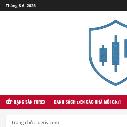
Skip
Tháng 8 6, 2026
to
content
XẾP HẠNG SÀN FOREX
DANH SÁCH ĐEN CÁC NHÀ MÔI GIỚI
Trang chủ
deriv.com