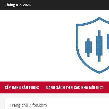
Skip
Tháng 8 7, 2026
to
content
XẾP HẠNG SÀN FOREX
DANH SÁCH ĐEN CÁC NHÀ MÔI GIỚI
Trang chủ
fbs.com