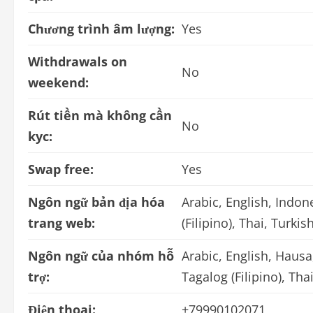
Chương trình âm lượng:
Yes
Withdrawals on
No
weekend:
Rút tiền mà không cần
No
kyc:
Swap free:
Yes
Ngôn ngữ bản địa hóa
Arabic, English, Indon
trang web:
(Filipino), Thai, Turki
Ngôn ngữ của nhóm hỗ
Arabic, English, Hausa
trợ:
Tagalog (Filipino), Th
Điện thoại:
+79990102071