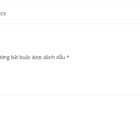
ics
ường bắt buộc được đánh dấu
*