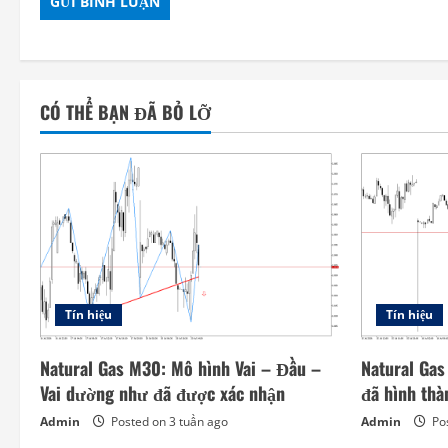
CÓ THỂ BẠN ĐÃ BỎ LỠ
Tín hiệu
Tín hiệu
Natural Gas M30: Mô hình Vai – Đầu –
Natural Gas
Vai dường như đã được xác nhận
đã hình thà
Admin
Posted on 3 tuần ago
Admin
Pos