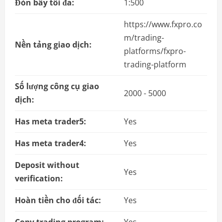
Đòn bẩy tối đa:
1:500
https://www.fxpro.co
m/trading-
Nền tảng giao dịch:
platforms/fxpro-
trading-platform
Số lượng công cụ giao
2000 - 5000
dịch:
Has meta trader5:
Yes
Has meta trader4:
Yes
Deposit without
Yes
verification:
Hoàn tiền cho đối tác:
Yes