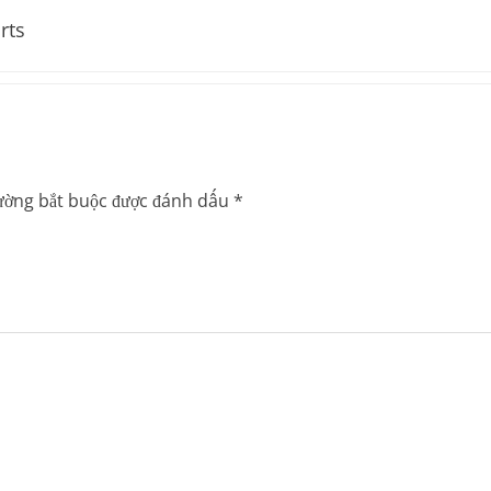
rts
ường bắt buộc được đánh dấu
*