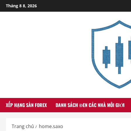
Skip
Tháng 8 8, 2026
to
content
XẾP HẠNG SÀN FOREX
DANH SÁCH ĐEN CÁC NHÀ MÔI GIỚI
Trang chủ
home.saxo