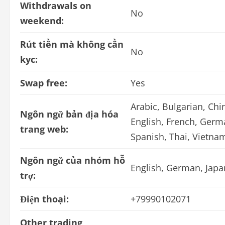
Withdrawals on
No
weekend:
Rút tiền mà không cần
No
kyc:
Swap free:
Yes
Arabic, Bulgarian, Chin
Ngôn ngữ bản địa hóa
English, French, Germa
trang web:
Spanish, Thai, Vietna
Ngôn ngữ của nhóm hỗ
English, German, Jap
trợ:
Điện thoại:
+79990102071
Other trading