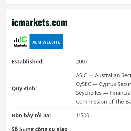
icmarkets.com
XEM WEBSITE
Established:
2007
ASIC — Australian Sec
CySEC — Cyprus Secur
Quy định:
Seychelles — Financial
Commission of The 
Đòn bẩy tối đa:
1:500
Số lượng công cụ giao