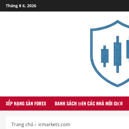
Skip
Tháng 8 6, 2026
to
content
XẾP HẠNG SÀN FOREX
DANH SÁCH ĐEN CÁC NHÀ MÔI GIỚI
Trang chủ
icmarkets.com