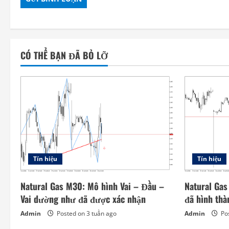
CÓ THỂ BẠN ĐÃ BỎ LỠ
Tín hiệu
Tín hiệu
Natural Gas M30: Mô hình Vai – Đầu –
Natural Gas
Vai dường như đã được xác nhận
đã hình thà
Admin
Posted on 3 tuần ago
Admin
Pos