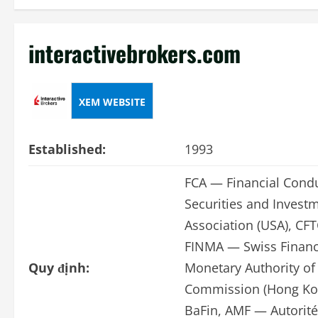
interactivebrokers.com
XEM WEBSITE
Established:
1993
FCA — Financial Condu
Securities and Invest
Association (USA), C
FINMA — Swiss Financi
Quy định:
Monetary Authority of
Commission (Hong Kong
BaFin, AMF — Autorité