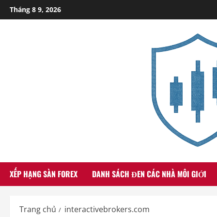
Skip
Tháng 8 9, 2026
to
content
XẾP HẠNG SÀN FOREX
DANH SÁCH ĐEN CÁC NHÀ MÔI GIỚI
Trang chủ
interactivebrokers.com