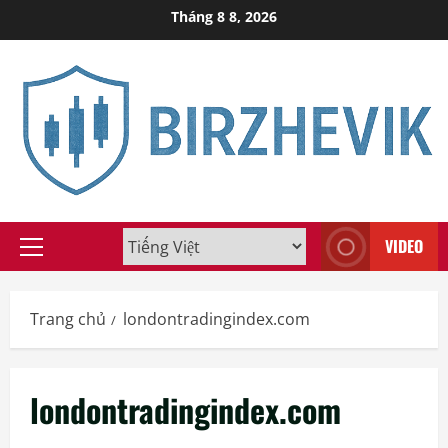
Skip
Tháng 8 8, 2026
to
content
VIDEO
Primary
Menu
Trang chủ
londontradingindex.com
londontradingindex.com