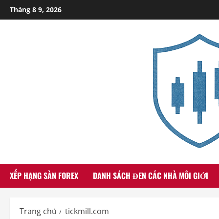
Skip
Tháng 8 9, 2026
to
content
XẾP HẠNG SÀN FOREX
DANH SÁCH ĐEN CÁC NHÀ MÔI GIỚI
Trang chủ
tickmill.com