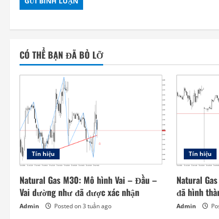
CÓ THỂ BẠN ĐÃ BỎ LỠ
Tín hiệu
Tín hiệu
Natural Gas M30: Mô hình Vai – Đầu –
Natural Gas
Vai dường như đã được xác nhận
đã hình thà
Admin
Posted on 3 tuần ago
Admin
Pos