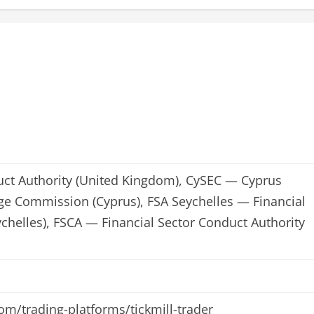
ct Authority (United Kingdom), CySEC — Cyprus
ge Commission (Cyprus), FSA Seychelles — Financial
ychelles), FSCA — Financial Sector Conduct Authority
om/trading-platforms/tickmill-trader