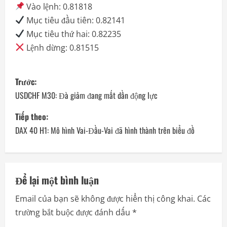
Vào lệnh: 0.81818
Mục tiêu đầu tiên: 0.82141
Mục tiêu thứ hai: 0.82235
Lệnh dừng: 0.81515
P
Trước:
o
USDCHF M30: Đà giảm đang mất dần động lực
s
Tiếp theo:
DAX 40 H1: Mô hình Vai-Đầu-Vai đã hình thành trên biểu đồ
t
n
a
Để lại một bình luận
Email của bạn sẽ không được hiển thị công khai.
Các
v
trường bắt buộc được đánh dấu
*
i