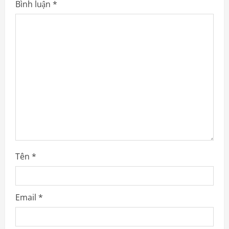
Bình luận
*
g
a
t
i
o
n
Tên
*
Email
*