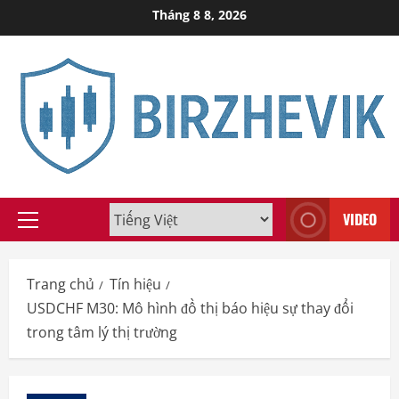
Skip
Tháng 8 8, 2026
to
content
VIDEO
Primary
Menu
Trang chủ
Tín hiệu
USDCHF M30: Mô hình đồ thị báo hiệu sự thay đổi
trong tâm lý thị trường