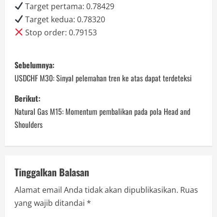
Target pertama: 0.78429
Target kedua: 0.78320
Stop order: 0.79153
P
Sebelumnya:
o
USDCHF M30: Sinyal pelemahan tren ke atas dapat terdeteksi
s
Berikut:
Natural Gas M15: Momentum pembalikan pada pola Head and
t
Shoulders
n
a
Tinggalkan Balasan
v
Alamat email Anda tidak akan dipublikasikan.
Ruas
i
yang wajib ditandai
*