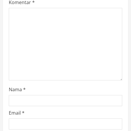
g
Komentar
*
a
t
i
o
n
Nama
*
Email
*