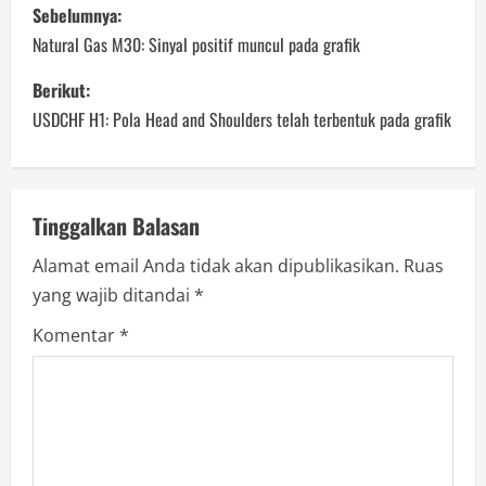
P
Sebelumnya:
o
Natural Gas M30: Sinyal positif muncul pada grafik
s
Berikut:
USDCHF H1: Pola Head and Shoulders telah terbentuk pada grafik
t
n
a
Tinggalkan Balasan
Alamat email Anda tidak akan dipublikasikan.
Ruas
v
yang wajib ditandai
*
i
Komentar
*
g
a
t