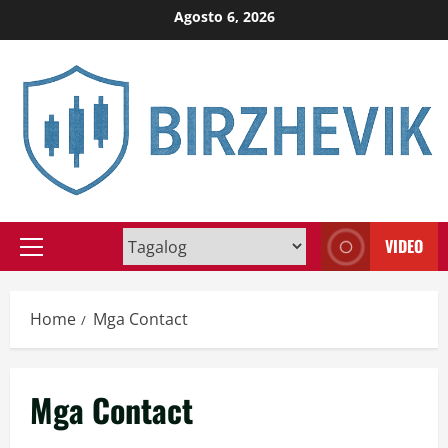
Skip
Agosto 6, 2026
to
content
VIDEO
Primary
Menu
Home
Mga Contact
Mga Contact