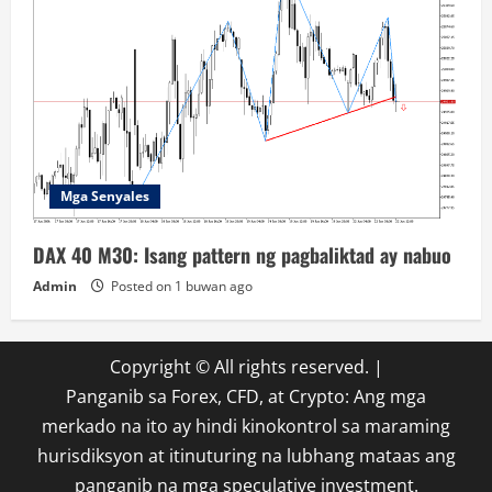
Mga Senyales
DAX 40 M30: Isang pattern ng pagbaliktad ay nabuo
Admin
Posted on 1 buwan ago
Copyright © All rights reserved.
|
Panganib sa Forex, CFD, at Crypto: Ang mga
merkado na ito ay hindi kinokontrol sa maraming
hurisdiksyon at itinuturing na lubhang mataas ang
panganib na mga speculative investment.