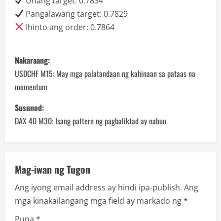
Unang target: 0.7834
Pangalawang target: 0.7829
Ihinto ang order: 0.7864
P
Nakaraang:
o
USDCHF M15: May mga palatandaan ng kahinaan sa pataas na
momentum
s
Susunod:
t
DAX 40 M30: Isang pattern ng pagbaliktad ay nabuo
n
a
Mag-iwan ng Tugon
v
Ang iyong email address ay hindi ipa-publish.
Ang
i
mga kinakailangang mga field ay markado ng
*
Puna
*