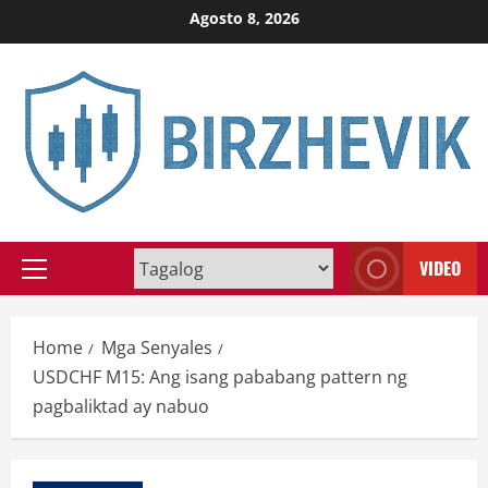
Skip
Agosto 8, 2026
to
content
VIDEO
Primary
Menu
Home
Mga Senyales
USDCHF M15: Ang isang pababang pattern ng
pagbaliktad ay nabuo