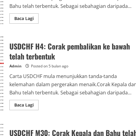
Bahu telah terbentuk. Sebagai sebahagian daripada...
Read
Baca Lagi
more
about
USDCHF
M15:
Terdapat
USDCHF H4: Corak pembalikan ke bawah
tanda-
tanda
kelemahan
telah terbentuk
dalam
momentum
menaik
Admin
Posted on 5 bulan ago
Carta USDCHF mula menunjukkan tanda-tanda
kelemahan dalam pergerakan menaik.Corak Kepala da
Bahu telah terbentuk. Sebagai sebahagian daripada...
Read
Baca Lagi
more
about
USDCHF
H4:
Corak
USDCHF M30: Corak Kepala dan Bahu tela
pembalikan
ke