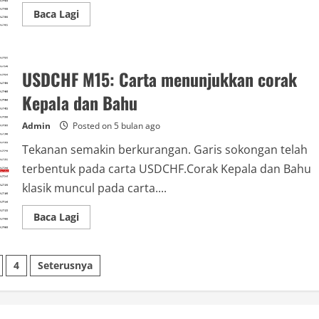
Read
Baca Lagi
more
about
USDCHF
M15:
Carta
USDCHF M15: Carta menunjukkan corak
mengesahkan
pembentukan
corak
Kepala dan Bahu
Kepala
dan
Bahu
Admin
Posted on 5 bulan ago
Tekanan semakin berkurangan. Garis sokongan telah
terbentuk pada carta USDCHF.Corak Kepala dan Bahu
klasik muncul pada carta....
Read
Baca Lagi
more
about
USDCHF
M15:
4
Seterusnya
Carta
menunjukkan
corak
ion
Kepala
dan
Bahu