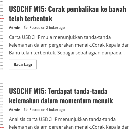
M30:
USDCHF M15: Corak pembalikan ke bawah
Corak
pembalikan
telah
telah terbentuk
terbentuk
Admin
Posted on 2 bulan ago
Carta USDCHF mula menunjukkan tanda-tanda
kelemahan dalam pergerakan menaik.Corak Kepala da
Bahu telah terbentuk. Sebagai sebahagian daripada...
Read
Baca Lagi
more
about
USDCHF
M15:
Corak
USDCHF M15: Terdapat tanda-tanda
pembalikan
ke
bawah
kelemahan dalam momentum menaik
telah
terbentuk
Admin
Posted on 4 bulan ago
Analisis carta USDCHF menunjukkan tanda-tanda
kelemahan dalam pergerakan menaik.Corak Kepala da