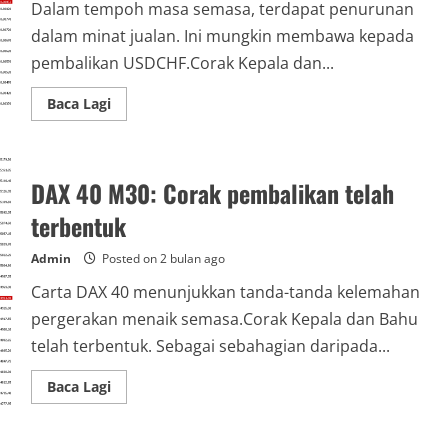
Dalam tempoh masa semasa, terdapat penurunan
dalam minat jualan. Ini mungkin membawa kepada
pembalikan USDCHF.Corak Kepala dan...
Read
Baca Lagi
more
about
USDCHF
H1:
Corak
DAX 40 M30: Corak pembalikan telah
Head
and
Shoulders
terbentuk
menunjukkan
perubahan
dalam
Admin
Posted on 2 bulan ago
sentimen
pasaran
Carta DAX 40 menunjukkan tanda-tanda kelemahan
pergerakan menaik semasa.Corak Kepala dan Bahu
telah terbentuk. Sebagai sebahagian daripada...
Read
Baca Lagi
more
about
DAX
40