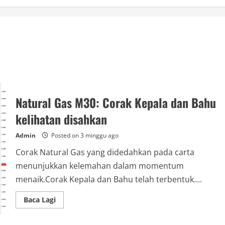
Natural Gas M30: Corak Kepala dan Bahu
kelihatan disahkan
Admin
Posted on 3 minggu ago
Corak Natural Gas yang didedahkan pada carta
menunjukkan kelemahan dalam momentum
menaik.Corak Kepala dan Bahu telah terbentuk....
Read
Baca Lagi
more
about
Natural