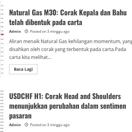
Gas
M30:
Natural Gas M30: Corak Kepala dan Bahu
Corak
Kepala
dan
telah dibentuk pada carta
Bahu
kelihatan
disahkan
Admin
Posted on 3 minggu ago
Aliran menaik Natural Gas kehilangan momentum, yan
disahkan oleh corak yang terbentuk pada carta.Pada
carta kita melihat...
Read
Baca Lagi
more
about
Natural
Gas
M30:
USDCHF H1: Corak Head and Shoulders
Corak
Kepala
dan
menunjukkan perubahan dalam sentimen
Bahu
telah
pasaran
dibentuk
pada
carta
Admin
Posted on 3 minggu ago