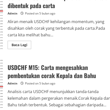
bawah
dibentuk pada carta
telah
terbentuk
Admin
Posted on 5 bulan ago
Aliran menaik USDCHF kehilangan momentum, yang
disahkan oleh corak yang terbentuk pada carta.Pada
carta kita melihat bahu...
Read
Baca Lagi
more
about
USDCHF
M30:
Corak
USDCHF M15: Carta mengesahkan
Kepala
dan
Bahu
pembentukan corak Kepala dan Bahu
telah
dibentuk
pada
Admin
Posted on 5 bulan ago
carta
Analisis carta USDCHF menunjukkan tanda-tanda
kelemahan dalam pergerakan menaik.Corak Kepala da
Bahu telah terbentuk. Sebagai sebahagian daripada...