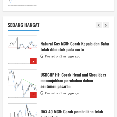
Natural Gas M30: Corak Kepala dan Bahu
kelihatan disahkan
Posted on 3 minggu ago
SEDANG HANGAT
1
Natural Gas M30: Corak Kepala dan Bahu
telah dibentuk pada carta
Posted on 3 minggu ago
2
USDCHF H1: Corak Head and Shoulders
menunjukkan perubahan dalam
sentimen pasaran
Posted on 3 minggu ago
3
DAX 40 M30: Corak pembalikan telah