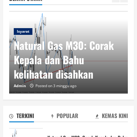
Isyarat
0: Corak
Natural Gas M30: 
hu
Kepala dan Bahu t
hkan
dibentuk pada car
Admin
Posted on 3 minggu ago
TERKINI
POPULAR
KEMAS KINI
Natural Gas M30: Corak Kepala dan Bahu
telah dibentuk pada carta