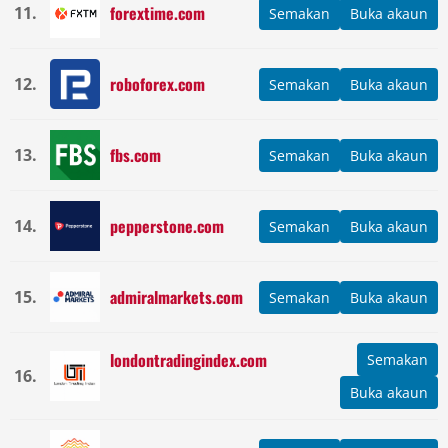
forextime.com
11.
Semakan
Buka akaun
roboforex.com
12.
Semakan
Buka akaun
fbs.com
13.
Semakan
Buka akaun
pepperstone.com
14.
Semakan
Buka akaun
admiralmarkets.com
15.
Semakan
Buka akaun
londontradingindex.com
Semakan
16.
Buka akaun