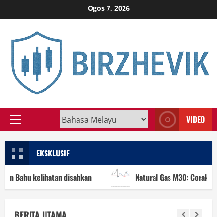
Skip
Ogos 7, 2026
to
content
VIDEO
Primary
Menu
EKSKLUSIF
Bahu kelihatan disahkan
Natural Gas M30: Corak Kepala
BERITA UTAMA