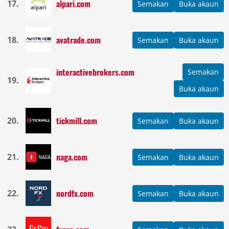
alpari.com
17.
Semakan
Buka akaun
avatrade.com
18.
Semakan
Buka akaun
interactivebrokers.com
Semakan
19.
Buka akaun
tickmill.com
20.
Semakan
Buka akaun
naga.com
21.
Semakan
Buka akaun
nordfx.com
22.
Semakan
Buka akaun