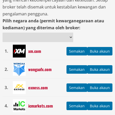
yang mencari kebolehpercayaan dan ketelusan. Setiap
broker telah disemak untuk kestabilan kewangan dan
pengalaman pengguna.
Pilih negara anda (permit kewarganegaraan atau
kediaman) yang diterima oleh broker:
xm.com
1.
Semakan
Buka akaun
wongaafx.com
2.
Semakan
Buka akaun
exness.com
3.
Semakan
Buka akaun
icmarkets.com
4.
Semakan
Buka akaun