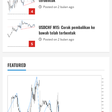
terbentuk
Posted on 2 bulan ago
4
USDCHF M15: Corak pembalikan ke
bawah telah terbentuk
Posted on 2 bulan ago
5
Natural Gas M30: Corak Kepala dan Bahu
FEATURED
kelihatan disahkan
Posted on 3 minggu ago
1
Natural Gas M30: Corak Kepala dan Bahu
telah dibentuk pada carta
Posted on 3 minggu ago
2