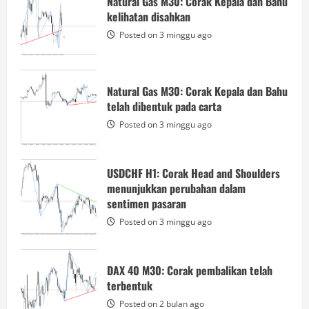
Natural Gas M30: Corak Kepala dan Bahu
Posted on 3 minggu ago
kelihatan disahkan
2
Posted on 3 minggu ago
USDCHF H1: Corak Head and Shoulders
menunjukkan perubahan dalam
sentimen pasaran
Natural Gas M30: Corak Kepala dan Bahu
telah dibentuk pada carta
Posted on 3 minggu ago
3
Posted on 3 minggu ago
DAX 40 M30: Corak pembalikan telah
terbentuk
USDCHF H1: Corak Head and Shoulders
menunjukkan perubahan dalam
Posted on 2 bulan ago
4
sentimen pasaran
Posted on 3 minggu ago
USDCHF M15: Corak pembalikan ke
bawah telah terbentuk
DAX 40 M30: Corak pembalikan telah
Posted on 2 bulan ago
terbentuk
5
Posted on 2 bulan ago