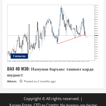
Сигналҳо
DAX 40 M30: Намунаи баръакс ташкил карда
шудааст
Admin
Posted on 2 months ago
Copyright © All rights reserved.
|
Хатари Forex, CFD ва Crypto: Ин бозорҳо дар бисёре