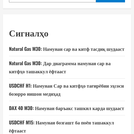
Сигналҳо
Natural Gas M30: Намунаи сар ва китф тасдиқ шудааст
Natural Gas M30: Дар диаграмма намунаи сар ва
китфҳо ташаккул ёфтааст
USDCHF H1: Намунаи Сар ва китфҳо тағирёбии эҳсоси
бозорро нишон медиҳад
DAX 40 M30: Намунаи баръакс ташкил карда шудааст
USDCHF M15: Намунаи бозгашт ба поён ташаккул
ёфтааст