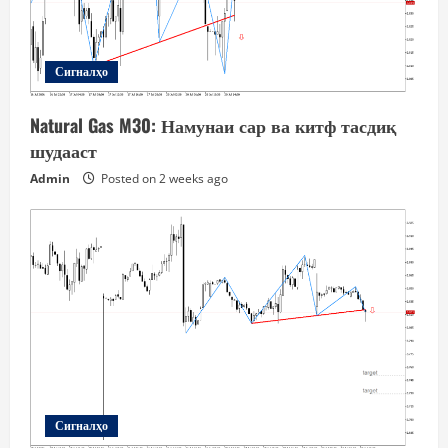
Сигналҳо
Natural Gas M30: Намунаи сар ва китф тасдиқ
шудааст
Admin
Posted on 2 weeks ago
Сигналҳо