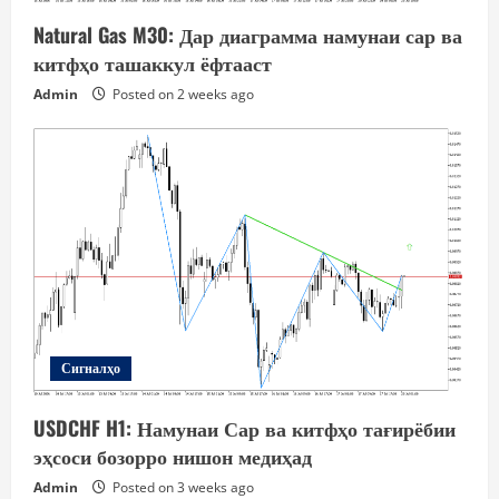
Natural Gas M30: Дар диаграмма намунаи сар ва
китфҳо ташаккул ёфтааст
Admin
Posted on 2 weeks ago
Сигналҳо
USDCHF H1: Намунаи Сар ва китфҳо тағирёбии
эҳсоси бозорро нишон медиҳад
Admin
Posted on 3 weeks ago