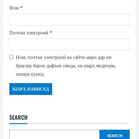
Ном
*
Почтаи электронӣ
*
Ном, почтаи электронӣ ва сайти маро дар ин
браузер барои дафъаи оянда, ки шарҳ медиҳам,
захира кунед.
SEARCH
SEARCH