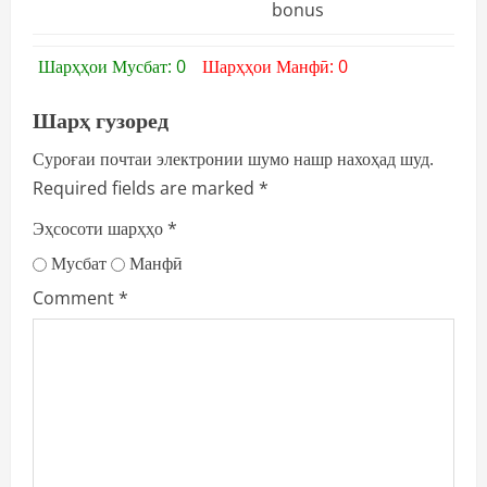
bonus
Шарҳҳои Мусбат: 0
Шарҳҳои Манфӣ: 0
Шарҳ гузоред
Суроғаи почтаи электронии шумо нашр нахоҳад шуд.
Required fields are marked
*
Эҳсосоти шарҳҳо
*
Мусбат
Манфӣ
Comment
*