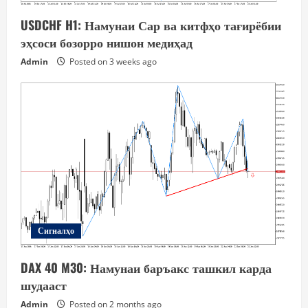
USDCHF H1: Намунаи Сар ва китфҳо тағирёбии
эҳсоси бозорро нишон медиҳад
Admin
Posted on 3 weeks ago
Сигналҳо
DAX 40 M30: Намунаи баръакс ташкил карда
шудааст
Admin
Posted on 2 months ago