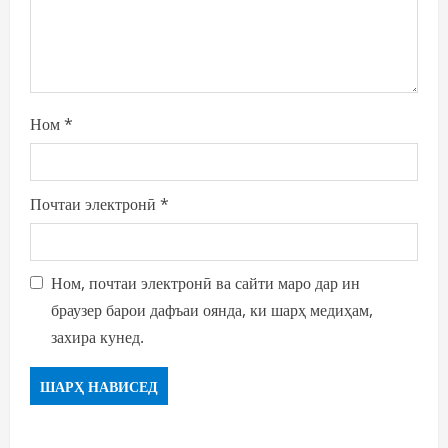
Ном
*
Почтаи электронӣ
*
Ном, почтаи электронӣ ва сайти маро дар ин
браузер барои дафъаи оянда, ки шарҳ медиҳам,
захира кунед.