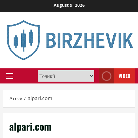
Skip
August 9, 2026
to
content
VIDEO
Primary
Menu
Асосӣ
alpari.com
alpari.com