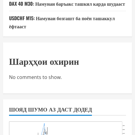
DAX 40 M30: Намунаи баръакс ташкил карда шудааст
USDCHF M15: Намунаи бозгашт ба поён ташаккул
ёфтааст
Шарҳҳои охирин
No comments to show.
ШОЯД ШУМО АЗ ДАСТ ДОДЕД