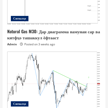
Сигналҳо
Natural Gas M30: Дар диаграмма намунаи сар ва
китфҳо ташаккул ёфтааст
Admin
Posted on 3 weeks ago
Сигналҳо