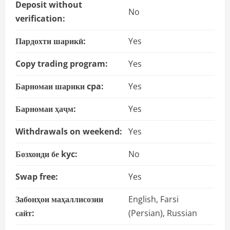
Deposit without
No
verification:
Пардохти шарикӣ:
Yes
Copy trading program:
Yes
Барномаи шарики cpa:
Yes
Барномаи ҳаҷм:
Yes
Withdrawals on weekend:
Yes
Бозхонди бе kyc:
No
Swap free:
Yes
Забонҳои маҳаллисозии
English, Farsi
сайт:
(Persian), Russian