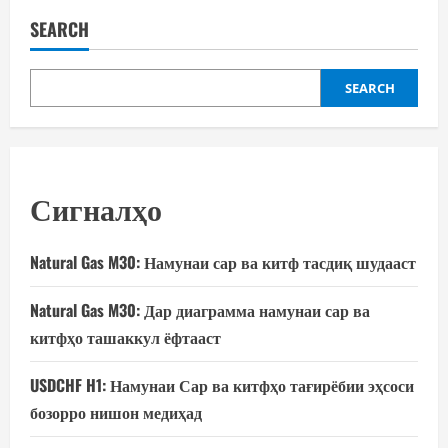
SEARCH
SEARCH
Сигналҳо
Natural Gas M30: Намунаи сар ва китф тасдиқ шудааст
Natural Gas M30: Дар диаграмма намунаи сар ва
китфҳо ташаккул ёфтааст
USDCHF H1: Намунаи Сар ва китфҳо тағирёбии эҳсоси
бозорро нишон медиҳад