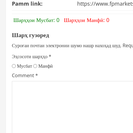
Pamm link:
https://www.fpmark
Шарҳҳои Мусбат: 0
Шарҳҳои Манфӣ: 0
Шарҳ гузоред
Суроғаи почтаи электронии шумо нашр нахоҳад шуд.
Requ
Эҳсосоти шарҳҳо
*
Мусбат
Манфӣ
Comment
*