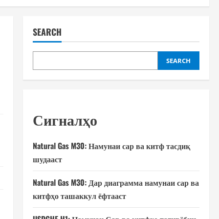
SEARCH
SEARCH
Сигналҳо
Natural Gas M30: Намунаи сар ва китф тасдиқ
шудааст
Natural Gas M30: Дар диаграмма намунаи сар ва
китфҳо ташаккул ёфтааст