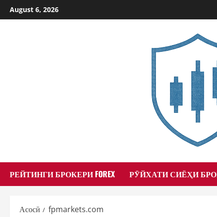
Skip
August 6, 2026
to
content
РЕЙТИНГИ БРОКЕРИ FOREX
РӮЙХАТИ СИЁҲИ БР
Асосӣ
fpmarkets.com