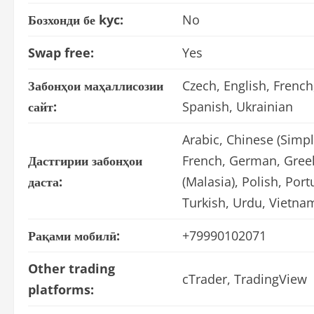
Бозхонди бе kyc:
No
Swap free:
Yes
Забонҳои маҳаллисозии
Czech, English, Frenc
сайт:
Spanish, Ukrainian
Arabic, Chinese (Simpli
Дастгирии забонҳои
French, German, Greek
даста:
(Malasia), Polish, Por
Turkish, Urdu, Vietna
Рақами мобилӣ:
+79990102071
Other trading
cTrader, TradingView
platforms: