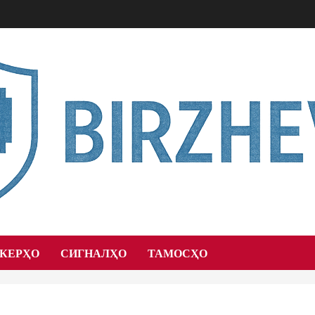
ОКЕРҲО
СИГНАЛҲО
ТАМОСҲО