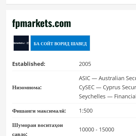
fpmarkets.com
БА СОЙТ ВОРИД ШАВЕД
Established:
2005
ASIC — Australian Sec
Низомнома:
CySEC — Cyprus Secur
Seychelles — Financial
Фишанги максималӣ:
1:500
Шумораи воситаҳои
10000 - 15000
савдо: