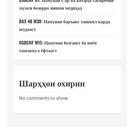
USDCHF H1: Намунаи Сар ва китфҳо тағирёбии
эҳсоси бозорро нишон медиҳад
DAX 40 M30: Намунаи баръакс ташкил карда
шудааст
USDCHF M15: Намунаи бозгашт ба поён
ташаккул ёфтааст
Шарҳҳои охирин
No comments to show.