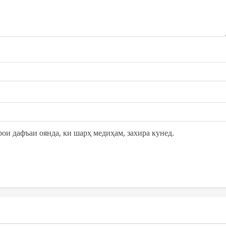
рои дафъаи оянда, ки шарҳ медиҳам, захира кунед.