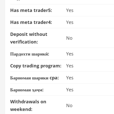
Has meta trader5:
Yes
Has meta trader4:
Yes
Deposit without
No
verification:
Пардохти шарикӣ:
Yes
Copy trading program:
Yes
Барномаи шарики cpa:
Yes
Барномаи ҳаҷм:
Yes
Withdrawals on
No
weekend: