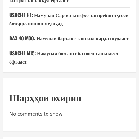
китфҳо ташаккул ёфтааст
USDCHF H1: Намунаи Сар ва китфҳо тағирёбии эҳсоси
бозорро нишон медиҳад
DAX 40 M30: Намунаи баръакс ташкил карда шудааст
USDCHF M15: Намунаи бозгашт ба поён ташаккул
ёфтааст
Шарҳҳои охирин
No comments to show.