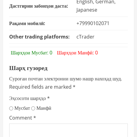
English, German,
Дастгирии забонҳои даста:
Japanese
Рақами мобилӣ:
+79990102071
Other trading platforms:
cTrader
Шарҳҳои Мусбат: 0
Шарҳҳои Манфӣ: 0
Шарҳ гузоред
Суроғаи почтаи электронии шумо нашр нахоҳад шуд.
Required fields are marked
*
Эҳсосоти шарҳҳо
*
Мусбат
Манфӣ
Comment
*