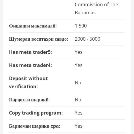
Commission of The
Bahamas
Фишанги максималӣ:
1:500
Шумораи воситаҳои савдо:
2000 - 5000
Has meta trader5:
Yes
Has meta trader4:
Yes
Deposit without
No
verification:
Пардохти шарикӣ:
No
Copy trading program:
Yes
Барномаи шарики cpa:
Yes