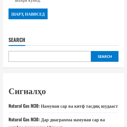
захира кунед.
SEARCH
SEARCH
Сигналҳо
Natural Gas M30: Намунаи сар ва китф тасдиқ шудааст
Natural Gas M30: Дар диаграмма намунаи сар ва