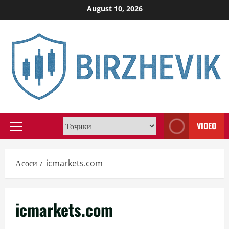
Skip
August 10, 2026
to
content
VIDEO
Primary
Menu
Асосӣ
icmarkets.com
icmarkets.com