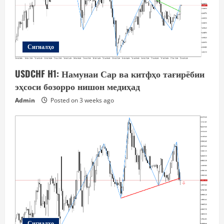
Сигналҳо
USDCHF H1: Намунаи Сар ва китфҳо тағирёбии
эҳсоси бозорро нишон медиҳад
Admin
Posted on 3 weeks ago
Сигналҳо