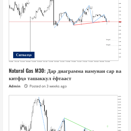
Сигналҳо
Natural Gas M30: Дар диаграмма намунаи сар ва
китфҳо ташаккул ёфтааст
Admin
Posted on 3 weeks ago