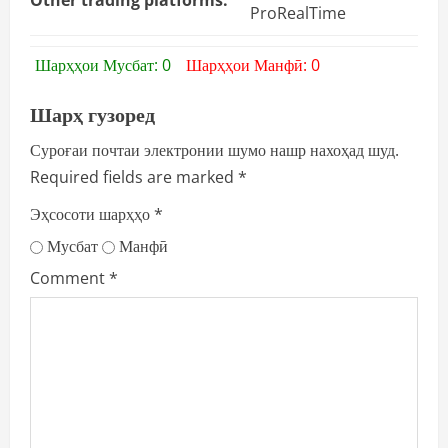
ProRealTime
Шарҳҳои Мусбат: 0
Шарҳҳои Манфӣ: 0
Шарҳ гузоред
Суроғаи почтаи электронии шумо нашр нахоҳад шуд.
Required fields are marked
*
Эҳсосоти шарҳҳо
*
Мусбат
Манфӣ
Comment
*