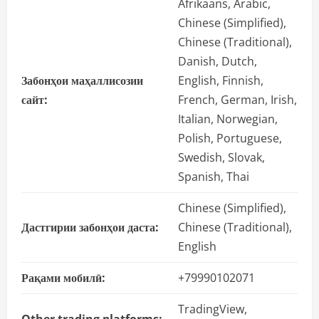
Afrikaans, Arabic,
Chinese (Simplified),
Chinese (Traditional),
Danish, Dutch,
Забонҳои маҳаллисозии
English, Finnish,
сайт:
French, German, Irish,
Italian, Norwegian,
Polish, Portuguese,
Swedish, Slovak,
Spanish, Thai
Chinese (Simplified),
Дастгирии забонҳои даста:
Chinese (Traditional),
English
Рақами мобилӣ:
+79990102071
TradingView,
Other trading platforms: