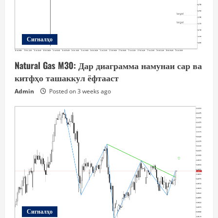
Сигналҳо
Natural Gas M30: Дар диаграмма намунаи сар ва
китфҳо ташаккул ёфтааст
Admin
Posted on 3 weeks ago
Сигналҳо