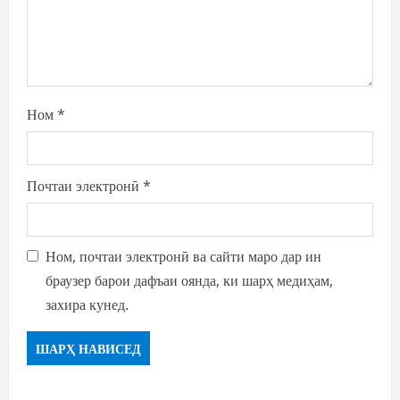
Ном
*
Почтаи электронӣ
*
Ном, почтаи электронӣ ва сайти маро дар ин
браузер барои дафъаи оянда, ки шарҳ медиҳам,
захира кунед.