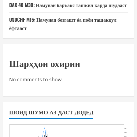
DAX 40 M30: Намунаи баръакс ташкил карда шудааст
USDCHF M15: Намунаи бозгашт ба поён ташаккул
ёфтааст
Шарҳҳои охирин
No comments to show.
ШОЯД ШУМО АЗ ДАСТ ДОДЕД