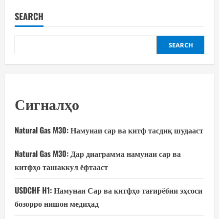
SEARCH
SEARCH
Сигналҳо
Natural Gas M30: Намунаи сар ва китф тасдиқ шудааст
Natural Gas M30: Дар диаграмма намунаи сар ва
китфҳо ташаккул ёфтааст
USDCHF H1: Намунаи Сар ва китфҳо тағирёбии эҳсоси
бозорро нишон медиҳад