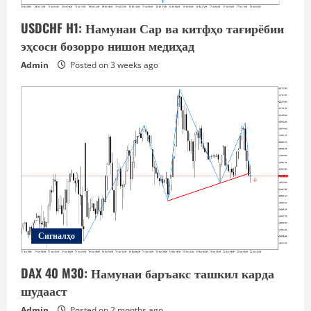
USDCHF H1: Намунаи Сар ва китфҳо тағирёбии
эҳсоси бозорро нишон медиҳад
Admin
Posted on 3 weeks ago
Сигналҳо
DAX 40 M30: Намунаи баръакс ташкил карда
шудааст
Admin
Posted on 2 months ago