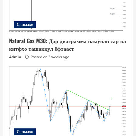
Сигналҳо
Natural Gas M30: Дар диаграмма намунаи сар ва
китфҳо ташаккул ёфтааст
Admin
Posted on 3 weeks ago
Сигналҳо