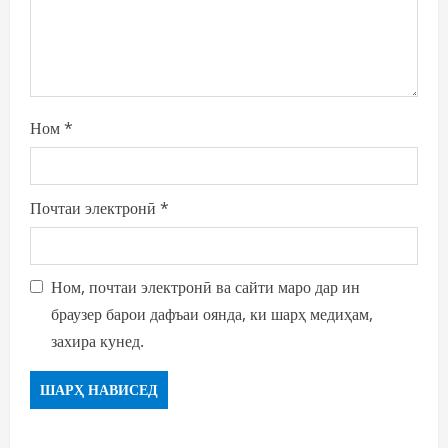
Ном
*
Почтаи электронӣ
*
Ном, почтаи электронӣ ва сайти маро дар ин
браузер барои дафъаи оянда, ки шарҳ медиҳам,
захира кунед.