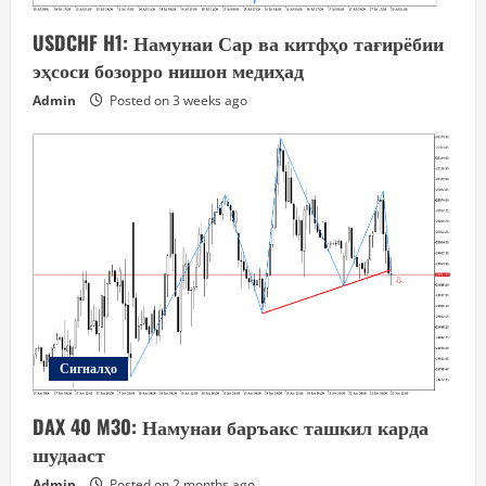
USDCHF H1: Намунаи Сар ва китфҳо тағирёбии
эҳсоси бозорро нишон медиҳад
Admin
Posted on 3 weeks ago
Сигналҳо
DAX 40 M30: Намунаи баръакс ташкил карда
шудааст
Admin
Posted on 2 months ago