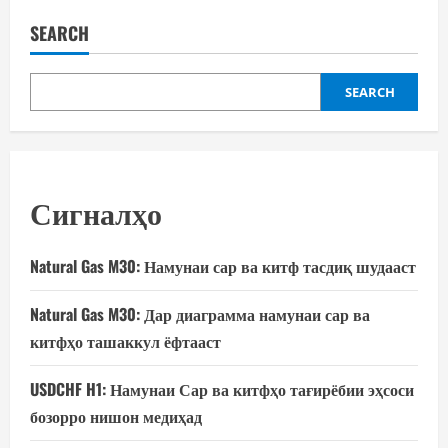
SEARCH
SEARCH
Сигналҳо
Natural Gas M30: Намунаи сар ва китф тасдиқ шудааст
Natural Gas M30: Дар диаграмма намунаи сар ва
китфҳо ташаккул ёфтааст
USDCHF H1: Намунаи Сар ва китфҳо тағирёбии эҳсоси
бозорро нишон медиҳад