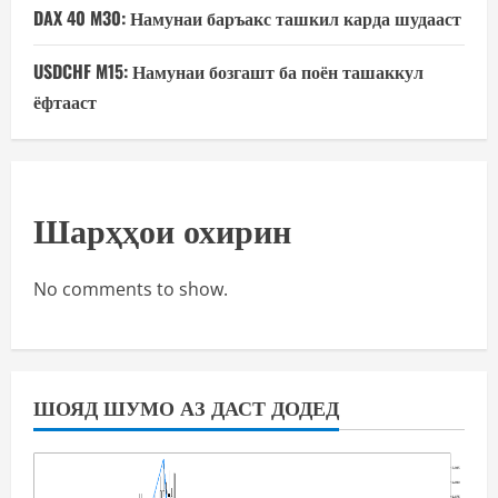
DAX 40 M30: Намунаи баръакс ташкил карда шудааст
USDCHF M15: Намунаи бозгашт ба поён ташаккул
ёфтааст
Шарҳҳои охирин
No comments to show.
ШОЯД ШУМО АЗ ДАСТ ДОДЕД