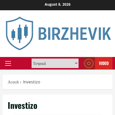
Skip
August 8, 2026
to
content
VIDEO
Primary
Menu
Асосӣ
Investizo
Investizo