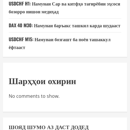
USDCHF H1: Намунаи Сар ва китфҳо тағирёбии эҳсоси
бозорро нишон медиҳад
DAX 40 M30: Намунаи баръакс ташкил карда шудааст
USDCHF M15: Намунаи бозгашт ба поён ташаккул
ёфтааст
Шарҳҳои охирин
No comments to show.
ШОЯД ШУМО АЗ ДАСТ ДОДЕД