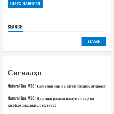
SEARCH
SEARCH
Сигналҳо
Natural Gas M30: Намунаи сар ва китф тасдиқ шудааст
Natural Gas M30: Дар диаграмма намунаи сар ва
китфҳо ташаккул ёфтааст