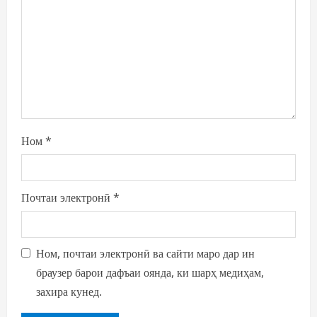
Ном
*
Почтаи электронӣ
*
Ном, почтаи электронӣ ва сайти маро дар ин
браузер барои дафъаи оянда, ки шарҳ медиҳам,
захира кунед.