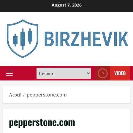
Skip
August 7, 2026
to
content
VIDEO
Primary
Menu
Асосӣ
pepperstone.com
pepperstone.com