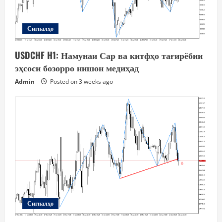
Сигналҳо
USDCHF H1: Намунаи Сар ва китфҳо тағирёбии
эҳсоси бозорро нишон медиҳад
Admin
Posted on 3 weeks ago
Сигналҳо