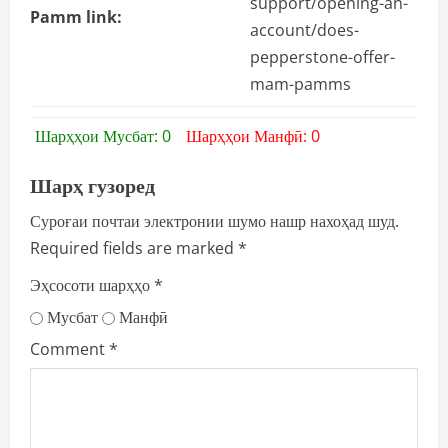
support/opening-an-
Pamm link:
account/does-
pepperstone-offer-
mam-pamms
Шарҳҳои Мусбат: 0
Шарҳҳои Манфӣ: 0
Шарҳ гузоред
Суроғаи почтаи электронии шумо нашр нахоҳад шуд.
Required fields are marked
*
Эҳсосоти шарҳҳо
*
Мусбат
Манфӣ
Comment
*