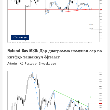
Сигналҳо
Natural Gas M30: Дар диаграмма намунаи сар ва
китфҳо ташаккул ёфтааст
Admin
Posted on 3 weeks ago