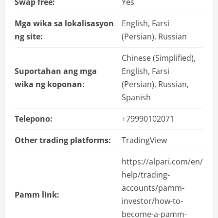
Swap free:
Yes
Mga wika sa lokalisasyon
English, Farsi
ng site:
(Persian), Russian
Chinese (Simplified),
Suportahan ang mga
English, Farsi
wika ng koponan:
(Persian), Russian,
Spanish
Telepono:
+79990102071
Other trading platforms:
TradingView
https://alpari.com/en/
help/trading-
accounts/pamm-
Pamm link:
investor/how-to-
become-a-pamm-