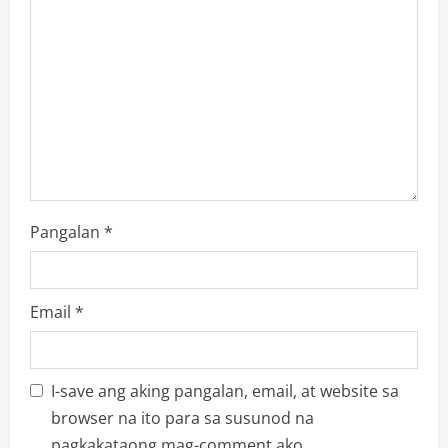
Pangalan
*
Email
*
I-save ang aking pangalan, email, at website sa
browser na ito para sa susunod na
pagkakataong mag-comment ako.