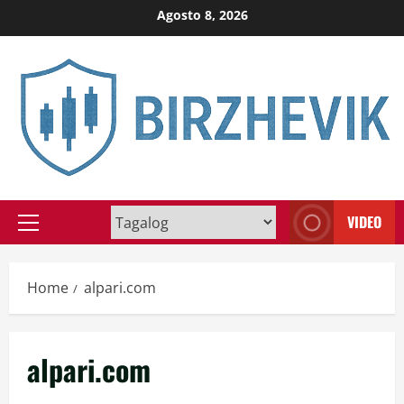
Skip
Agosto 8, 2026
to
content
VIDEO
Primary
Menu
Home
alpari.com
alpari.com