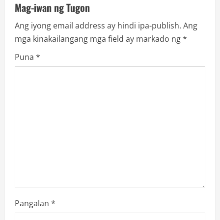
v
Mag-iwan ng Tugon
i
Ang iyong email address ay hindi ipa-publish.
Ang
mga kinakailangang mga field ay markado ng
*
g
Puna
*
a
t
i
o
n
Pangalan
*