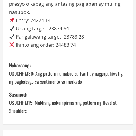
presyo o kapag ang antas ng paglaban ay muling
nasubok.
Entry: 24224.14
Unang target: 23874.64
Pangalawang target: 23783.28
Ihinto ang order: 24483.74
P
Nakaraang:
o
USDCHF M30: Ang pattern na nabuo sa tsart ay nagpapahiwatig
ng pagbabago sa sentimento sa merkado
s
Susunod:
t
USDCHF M15: Mukhang nakumpirma ang pattern ng Head at
n
Shoulders
a