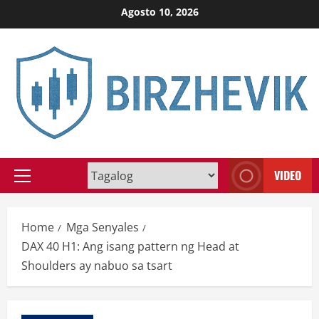
Skip
Agosto 10, 2026
to
content
VIDEO
Primary
Menu
Home
Mga Senyales
DAX 40 H1: Ang isang pattern ng Head at
Shoulders ay nabuo sa tsart