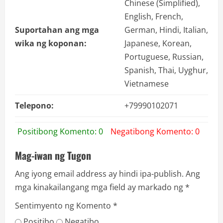
Chinese (Simplified),
English, French,
Suportahan ang mga
German, Hindi, Italian,
wika ng koponan:
Japanese, Korean,
Portuguese, Russian,
Spanish, Thai, Uyghur,
Vietnamese
Telepono:
+79990102071
Positibong Komento: 0
Negatibong Komento: 0
Mag-iwan ng Tugon
Ang iyong email address ay hindi ipa-publish.
Ang
mga kinakailangang mga field ay markado ng
*
Sentimyento ng Komento
*
Positibo
Negatibo