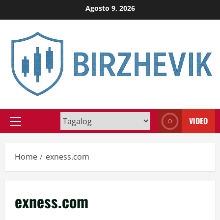
Skip
Agosto 9, 2026
to
content
VIDEO
Primary
Menu
Home
exness.com
exness.com