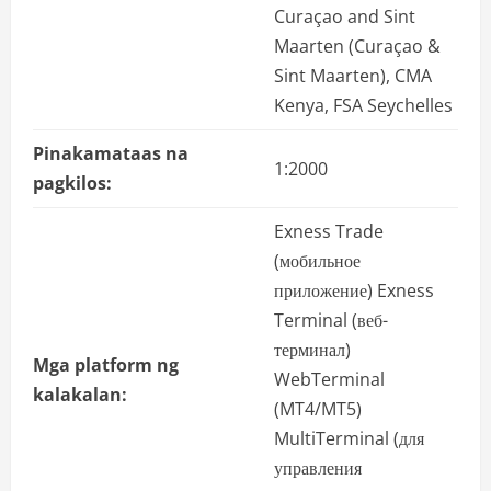
Curaçao and Sint
Maarten (Curaçao &
Sint Maarten), CMA
Kenya, FSA Seychelles
Pinakamataas na
1:2000
pagkilos:
Exness Trade
(мобильное
приложение) Exness
Terminal (веб-
терминал)
Mga platform ng
WebTerminal
kalakalan:
(MT4/MT5)
MultiTerminal (для
управления