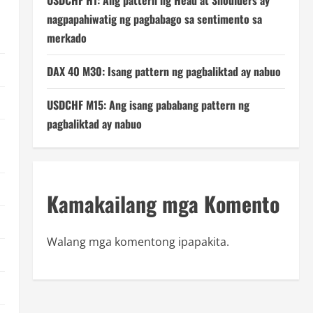
USDCHF H1: Ang pattern ng Head at Shoulders ay
nagpapahiwatig ng pagbabago sa sentimento sa
merkado
DAX 40 M30: Isang pattern ng pagbaliktad ay nabuo
USDCHF M15: Ang isang pababang pattern ng
pagbaliktad ay nabuo
Kamakailang mga Komento
Walang mga komentong ipapakita.