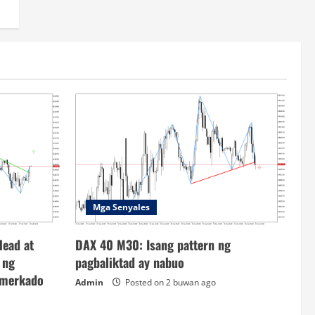
Mga Senyales
Head at
DAX 40 M30: Isang pattern ng
 ng
pagbaliktad ay nabuo
 merkado
Admin
Posted on 2 buwan ago