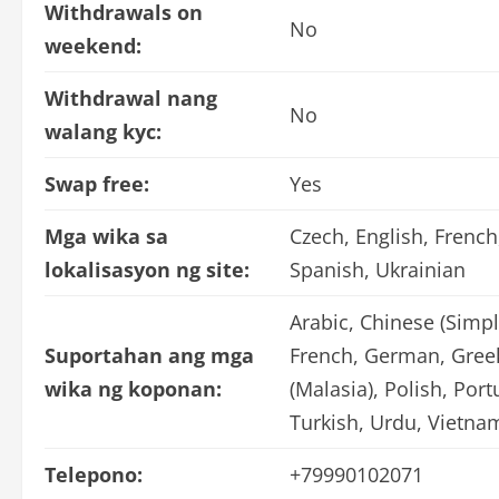
Withdrawals on
No
weekend:
Withdrawal nang
No
walang kyc:
Swap free:
Yes
Mga wika sa
Czech, English, Frenc
lokalisasyon ng site:
Spanish, Ukrainian
Arabic, Chinese (Simpli
Suportahan ang mga
French, German, Greek
wika ng koponan:
(Malasia), Polish, Por
Turkish, Urdu, Vietna
Telepono:
+79990102071