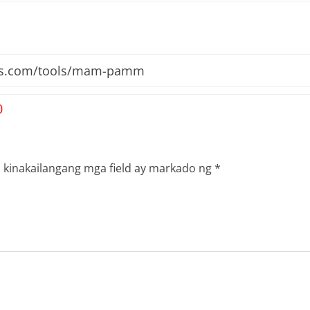
ets.com/tools/mam-pamm
0
 kinakailangang mga field ay markado ng
*