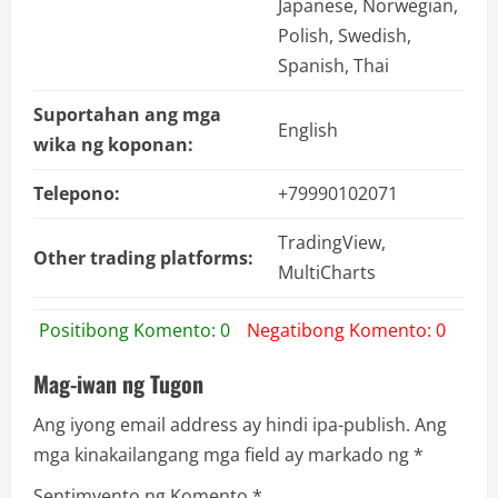
Japanese, Norwegian,
Polish, Swedish,
Spanish, Thai
Suportahan ang mga
English
wika ng koponan:
Telepono:
+79990102071
TradingView,
Other trading platforms:
MultiCharts
Positibong Komento: 0
Negatibong Komento: 0
Mag-iwan ng Tugon
Ang iyong email address ay hindi ipa-publish.
Ang
mga kinakailangang mga field ay markado ng
*
Sentimyento ng Komento
*