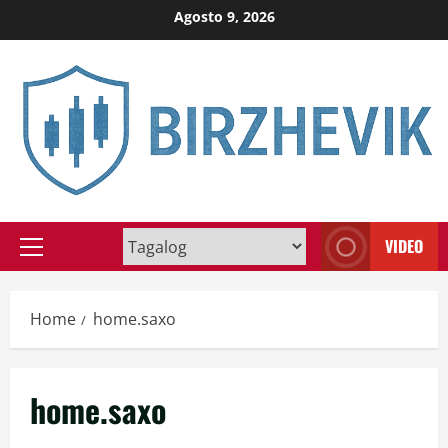
Skip
Agosto 9, 2026
to
content
VIDEO
Primary
Menu
Home
home.saxo
home.saxo