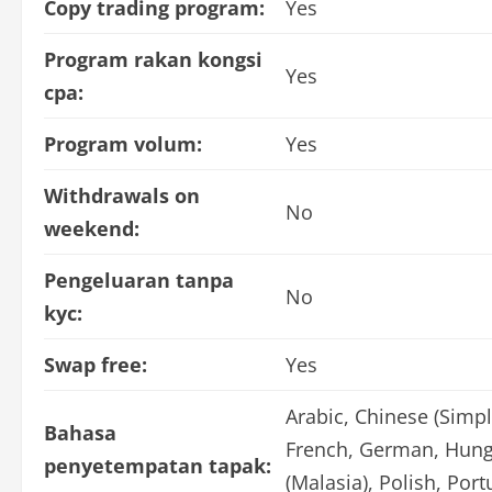
Copy trading program:
Yes
Program rakan kongsi
Yes
cpa:
Program volum:
Yes
Withdrawals on
No
weekend:
Pengeluaran tanpa
No
kyc:
Swap free:
Yes
Arabic, Chinese (Simpli
Bahasa
French, German, Hunga
penyetempatan tapak:
(Malasia), Polish, Por