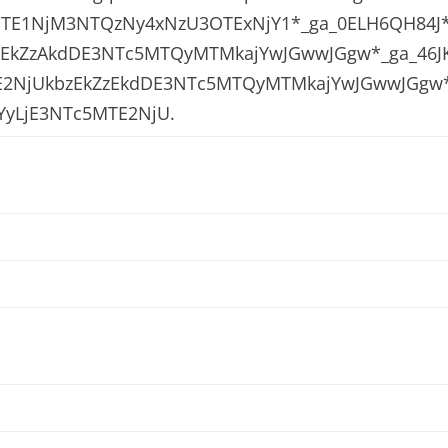
MTE1NjM3NTQzNy4xNzU3OTExNjY1*_ga_0ELH6QH84J
zEkZzAkdDE3NTc5MTQyMTMkajYwJGwwJGgw*_ga_46J
E2NjUkbzEkZzEkdDE3NTc5MTQyMTMkajYwJGwwJGgw
YyLjE3NTc5MTE2NjU.