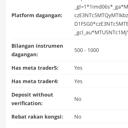
_gl=1*1imd06s*_ga*
Platform dagangan:
czE3NTc5MTQyMTIkb
D1FSG0*czE3NTc5MT
_gcl_au*MTU5NTc1Mj
Bilangan instrumen
500 - 1000
dagangan:
Has meta trader5:
Yes
Has meta trader4:
Yes
Deposit without
No
verification:
Rebat rakan kongsi:
No