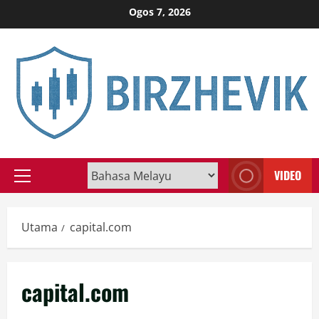
Skip
Ogos 7, 2026
to
content
VIDEO
Primary
Menu
Utama
capital.com
capital.com