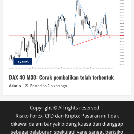
Isyarat
DAX 40 M30: Corak pembalikan telah terbentuk
Admin
Posted on 2 bulan ago
Copyright © All rights reserved.
|
Risiko Forex, CFD dan Kripto: Pasaran ini tidak
dikawal dalam banyak bidang kuasa dan dianggap
sebagai pelaburan spekulatif yang sangat berisiko