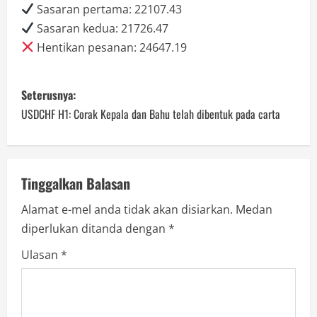
Sasaran pertama: 22107.43
Sasaran kedua: 21726.47
Hentikan pesanan: 24647.19
P
Seterusnya:
o
USDCHF H1: Corak Kepala dan Bahu telah dibentuk pada carta
s
t
Tinggalkan Balasan
n
Alamat e-mel anda tidak akan disiarkan.
Medan
diperlukan ditanda dengan
*
a
Ulasan
*
v
i