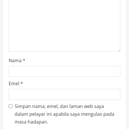
g
a
t
i
o
Nama
*
n
Emel
*
Simpan nama, emel, dan laman web saya
dalam pelayar ini apabila saya mengulas pada
masa hadapan.