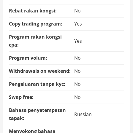
Rebat rakan kongsi:
No
Copy trading program:
Yes
Program rakan kongsi
Yes
cpa:
Program volum:
No
Withdrawals on weekend:
No
Pengeluaran tanpa kyc:
No
Swap free:
No
Bahasa penyetempatan
Russian
tapak:
Menyokong bahasa