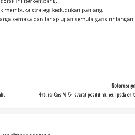
 corak ini berkembang.
uk membuka strategi kedudukan panjang.
rga semasa dan tahap ujian semula garis rintangan
Seterusnya
ahu
Natural Gas M15: Isyarat positif muncul pada car