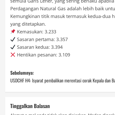
semula Garis Leher, yang sering berlaku apabila
Perdagangan Natural Gas adalah lebih baik unt
Kemungkinan titik masuk termasuk kedua-dua ha
yang ditetapkan.
Kemasukan: 3.233
Sasaran pertama: 3.357
Sasaran kedua: 3.394
Hentikan pesanan: 3.109
P
Sebelumnya:
USDCHF H4: Isyarat pembalikan merentasi corak Kepala dan B
o
s
t
Tinggalkan Balasan