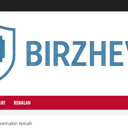
RAT
KENALAN
s semakin lemah