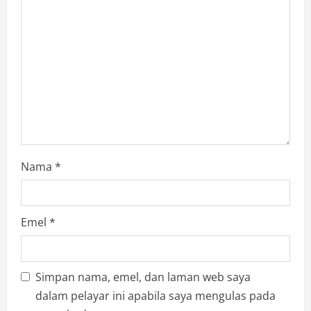
t
i
o
n
Nama
*
Emel
*
Simpan nama, emel, dan laman web saya
dalam pelayar ini apabila saya mengulas pada