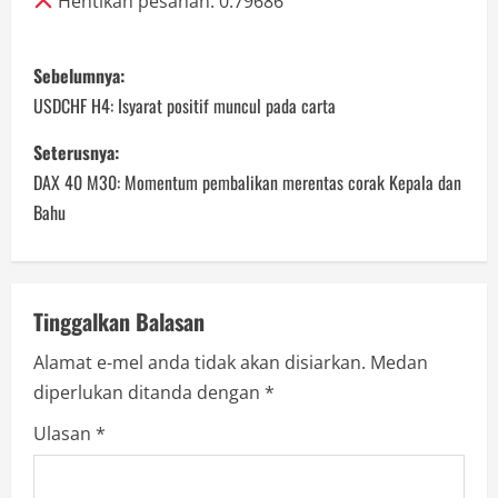
Hentikan pesanan: 0.79686
P
Sebelumnya:
o
USDCHF H4: Isyarat positif muncul pada carta
s
Seterusnya:
DAX 40 M30: Momentum pembalikan merentas corak Kepala dan
t
Bahu
n
a
Tinggalkan Balasan
v
Alamat e-mel anda tidak akan disiarkan.
Medan
i
diperlukan ditanda dengan
*
g
Ulasan
*
a