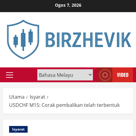
Skip
Ogos 7, 2026
to
content
VIDEO
Primary
Menu
Utama
Isyarat
USDCHF M15: Corak pembalikan telah terbentuk
Isyarat