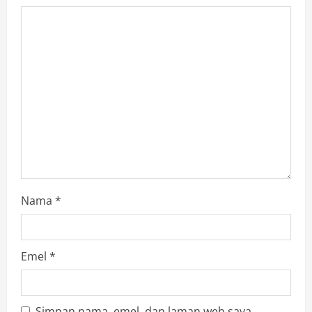
Nama
*
Emel
*
Simpan nama, emel, dan laman web saya