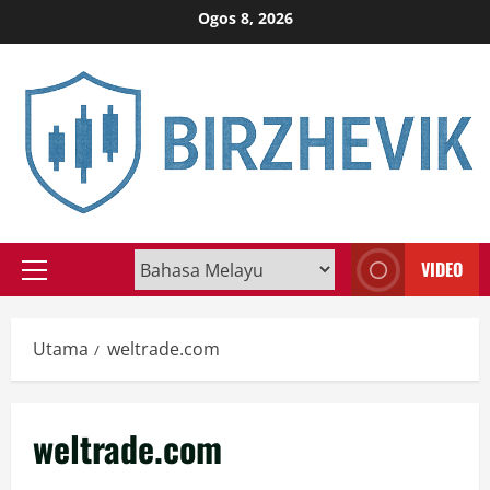
Skip
Ogos 8, 2026
to
content
VIDEO
Primary
Menu
Utama
weltrade.com
weltrade.com