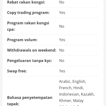
Rebat rakan kongsi:
No
Copy trading program:
Yes
Program rakan kongsi
No
cpa:
Program volum:
Yes
Withdrawals on weekend:
No
Pengeluaran tanpa kyc:
No
Swap free:
Yes
Arabic, English,
French, Hindi,
Indonesian, Kazakh,
Bahasa penyetempatan
Khmer, Malay
tapak: