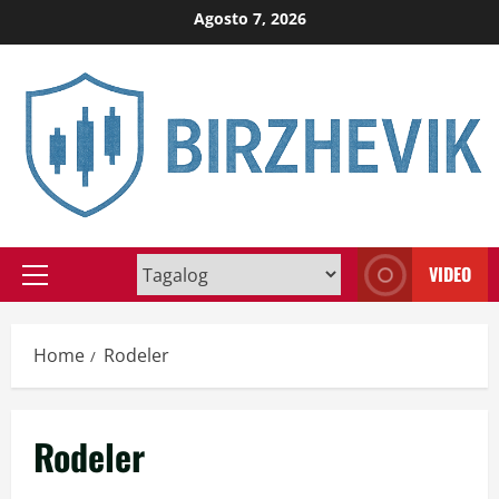
Skip
Agosto 7, 2026
to
content
VIDEO
Primary
Menu
Home
Rodeler
Rodeler