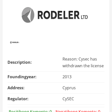
Reason: Cysec has
Description:
withdrawn the license
Foundingyear:
2013
Address:
Cyprus
Regulator:
CySEC
Positibong Komento: 0
Negatibong Komento: 0