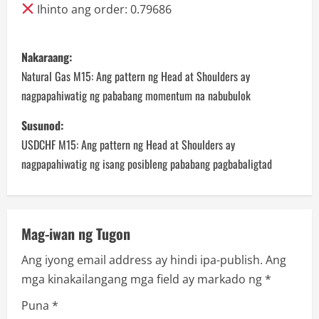
Ihinto ang order: 0.79686
P
Nakaraang:
o
Natural Gas M15: Ang pattern ng Head at Shoulders ay
nagpapahiwatig ng pababang momentum na nabubulok
s
Susunod:
t
USDCHF M15: Ang pattern ng Head at Shoulders ay
n
nagpapahiwatig ng isang posibleng pababang pagbabaligtad
a
v
Mag-iwan ng Tugon
i
Ang iyong email address ay hindi ipa-publish.
Ang
mga kinakailangang mga field ay markado ng
*
g
Puna
*