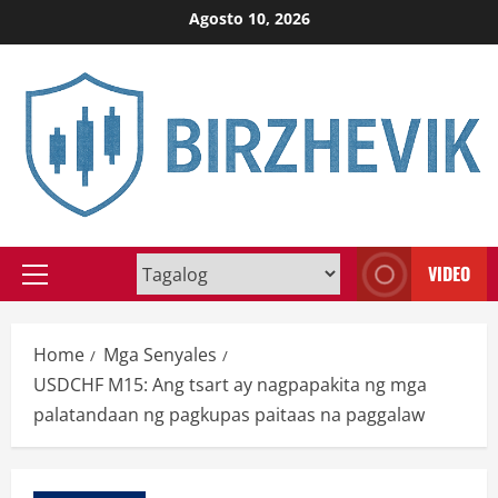
Skip
Agosto 10, 2026
to
content
VIDEO
Primary
Menu
Home
Mga Senyales
USDCHF M15: Ang tsart ay nagpapakita ng mga
palatandaan ng pagkupas paitaas na paggalaw