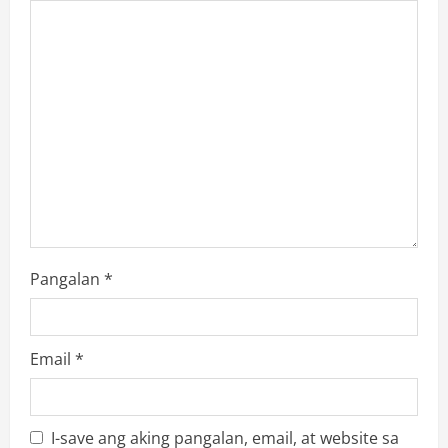
a
t
i
o
n
Pangalan
*
Email
*
I-save ang aking pangalan, email, at website sa