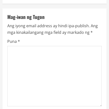
a
v
Mag-iwan ng Tugon
i
Ang iyong email address ay hindi ipa-publish.
Ang
mga kinakailangang mga field ay markado ng
*
g
Puna
*
a
t
i
o
n