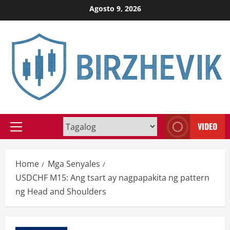
Skip
Agosto 9, 2026
to
content
VIDEO
Primary
Menu
Home
Mga Senyales
USDCHF M15: Ang tsart ay nagpapakita ng pattern
ng Head and Shoulders