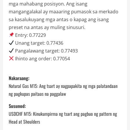
mga mahabang posisyon. Ang isang
mangangalakal ay maaaring pumasok sa merkado
sa kasalukuyang mga antas o kapag ang isang
preset na antas ay muling sinusuri.
Entry: 0.77229
Unang target: 0.77436
Pangalawang target: 0.77493
Ihinto ang order: 0.77054
P
Nakaraang:
o
Natural Gas M15: Ang tsart ay nagpapakita ng mga palatandaan
ng pagkupas paitaas na paggalaw
s
Susunod:
t
USDCHF M15: Kinukumpirma ng tsart ang pagbuo ng pattern ng
n
Head at Shoulders