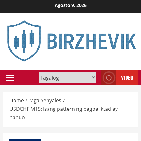
Skip
Agosto 9, 2026
to
content
VIDEO
Primary
Menu
Home
Mga Senyales
USDCHF M15: Isang pattern ng pagbaliktad ay
nabuo