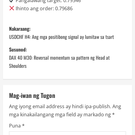
Pangalawang target: 0.79346
Ihinto ang order: 0.79686
P
Nakaraang:
o
USDCHF H4: Ang mga positibong signal ay lumitaw sa tsart
s
Susunod:
DAX 40 M30: Reversal momentum sa pattern ng Head at
t
Shoulders
n
a
Mag-iwan ng Tugon
v
Ang iyong email address ay hindi ipa-publish.
Ang
i
mga kinakailangang mga field ay markado ng
*
g
Puna
*