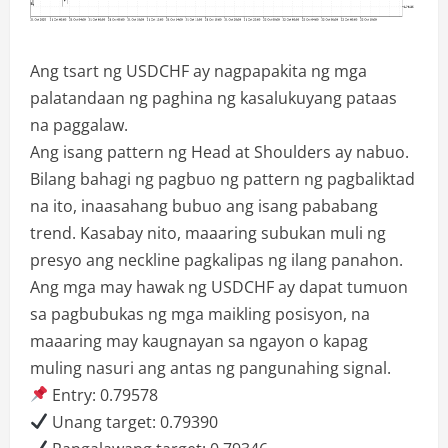
Ang tsart ng USDCHF ay nagpapakita ng mga
palatandaan ng paghina ng kasalukuyang pataas
na paggalaw.
Ang isang pattern ng Head at Shoulders ay nabuo.
Bilang bahagi ng pagbuo ng pattern ng pagbaliktad
na ito, inaasahang bubuo ang isang pababang
trend. Kasabay nito, maaaring subukan muli ng
presyo ang neckline pagkalipas ng ilang panahon.
Ang mga may hawak ng USDCHF ay dapat tumuon
sa pagbubukas ng mga maikling posisyon, na
maaaring may kaugnayan sa ngayon o kapag
muling nasuri ang antas ng pangunahing signal.
Entry: 0.79578
Unang target: 0.79390