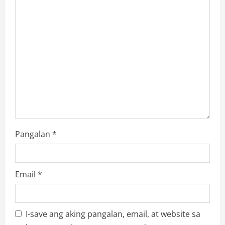
a
t
i
o
n
Pangalan
*
Email
*
I-save ang aking pangalan, email, at website sa